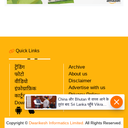
य
ब
ज
ट
खे
ल
क्रि
Quick Links
के
ट
ट्रेंडिंग
Archive
About us
I
फोटो
Disclaimer
वीडियो
P
Advertise with us
इंफ़ोग्राफ़िक
L
Privacy Policy
कार्टून
2
China और Bhutan से वापस आने के
RSS
Download App
0
तुरंत बाद Sri Lanka पहुँचे Vikram
Our Team
Misri, भारत के जबरदस्त दाँव से
2
दुनिया हुई हैरान
6
Copyright ©
Dwarikesh Informatics Limited.
All Rights Reserved.
क्रा