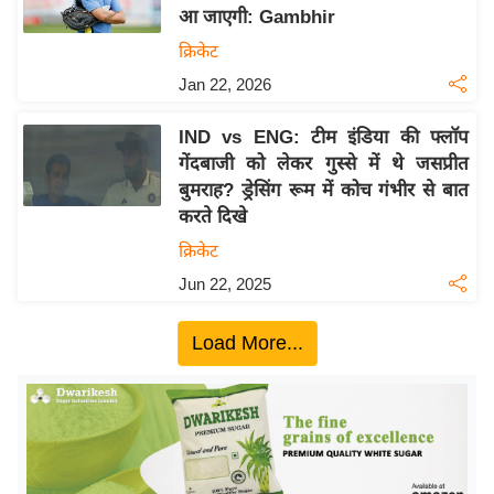
आ जाएगी: Gambhir
य
क्रिकेट
बि
Jan 22, 2026
ज़
ने
IND vs ENG: टीम इंडिया की फ्लॉप
स
गेंदबाजी को लेकर गुस्से में थे जसप्रीत
उ
बुमराह? ड्रेसिंग रूम में कोच गंभीर से बात
द्यो
करते दिखे
ग
क्रिकेट
ज
Jun 22, 2025
ग
त
Load More...
वि
शे
ष
ज्ञ
रा