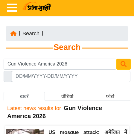
|
Search
|
ता
Search
ज़ा
ख
ब
र
रा
ष्ट्री
ख़बरें
वीडियो
फोटो
य
Gun Violence
Latest
news results for
अं
America 2026
त
र्रा
US mosque attack: अमेरिका में
ष्ट्री