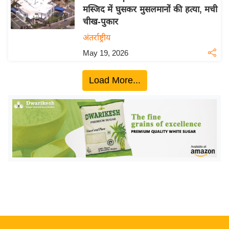
मस्जिद में घुसकर मुसलमानों की हत्या, मची
य
चीख-पुकार
बि
अंतर्राष्ट्रीय
ज़
May 19, 2026
ने
स
Load More...
उ
द्यो
ग
ज
ग
त
वि
शे
ष
ज्ञ
रा