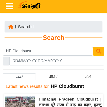
|
Search
|
ता
Search
ज़ा
ख
ब
र
रा
ष्ट्री
ख़बरें
वीडियो
फोटो
य
HP Cloudburst
Latest
news results for
अं
त
Himachal Pradesh Cloudburst |
र्रा
लगभग पूरे राज्य में बाढ़ का कहर, कुल्लू
ष्ट्री