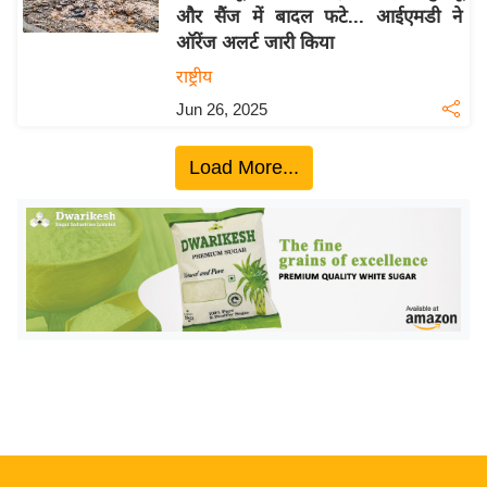
और सैंज में बादल फटे... आईएमडी ने
य
ऑरेंज अलर्ट जारी किया
बि
राष्ट्रीय
ज़
Jun 26, 2025
ने
स
Load More...
उ
द्यो
ग
ज
ग
त
वि
शे
ष
ज्ञ
रा