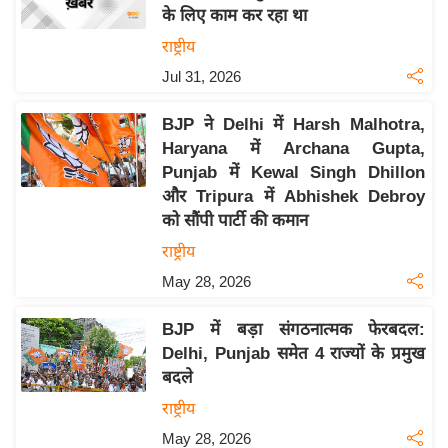
के लिए काम कर रहा था
य
राष्ट्रीय
बि
Jul 31, 2026
ज़
ने
BJP ने Delhi में Harsh Malhotra,
स
Haryana में Archana Gupta,
उ
Punjab में Kewal Singh Dhillon
द्यो
और Tripura में Abhishek Debroy
ग
को सौंपी पार्टी की कमान
ज
राष्ट्रीय
ग
May 28, 2026
त
वि
BJP में बड़ा संगठनात्मक फेरबदल:
शे
Delhi, Punjab समेत 4 राज्यों के प्रमुख
ष
बदले
ज्ञ
राष्ट्रीय
रा
May 28, 2026