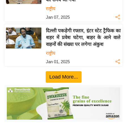
ख्सि
राष्ट्रीय
य
त
Jan 07, 2025
यं
दिल्ली पकड़ेगी रफ्तार, इंटर स्टेट ट्रैफिक का
ग
शहर में प्रवेश घटेगा, बाहर के आने वाले
इं
वाहनों की संख्या पर लगेगा अंकुश
डि
राष्ट्रीय
या
Jan 01, 2025
सा
हि
Load More...
त्य
ज
ग
त
ऑ
टो
व