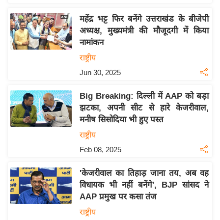
य
ब
महेंद्र भट्ट फिर बनेंगे उत्तराखंड के बीजेपी
ज
अध्यक्ष, मुख्यमंत्री की मौजूदगी में किया
नामांकन
ट
राष्ट्रीय
खे
ल
Jun 30, 2025
क्रि
Big Breaking: दिल्ली में AAP को बड़ा
के
झटका, अपनी सीट से हारे केजरीवाल,
ट
मनीष सिसोदिया भी हुए पस्त
I
राष्ट्रीय
P
Feb 08, 2025
L
2
'केजरीवाल का तिहाड़ जाना तय, अब वह
0
विधायक भी नहीं बनेंगे', BJP सांसद ने
2
AAP प्रमुख पर कसा तंज
6
राष्ट्रीय
क्रा