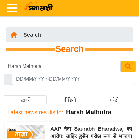
|
Search
|
ता
Search
ज़ा
ख
ब
र
रा
ष्ट्री
ख़बरें
वीडियो
फोटो
य
Harsh Malhotra
Latest
news results for
अं
त
AAP नेता Saurabh Bharadwaj का
र्रा
आरोप: ताहिर हुसैन परोक्ष रूप से भाजपा
ष्ट्री