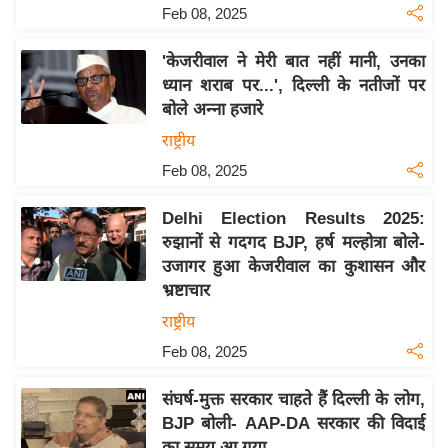
Feb 08, 2025
इ
म
'केजरीवाल ने मेरी बात नहीं मानी, उनका
ई
ध्यान शराब पर...', दिल्ली के नतीजों पर
-
बोले अन्ना हजारे
पे
राष्ट्रीय
प
Feb 08, 2025
र
मि
Delhi Election Results 2025:
सा
रुझानों से गदगद BJP, हर्ष मल्होत्रा बोले-
उजागर हुआ केजरीवाल का कुशासन और
ल
भ्रष्टाचार
बे
राष्ट्रीय
मि
Feb 08, 2025
सा
ल
संघर्ष-मुक्त सरकार चाहते हैं दिल्ली के लोग,
BJP बोली- AAP-DA सरकार की विदाई
श
का समय आ गया