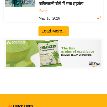
पाकिस्तानी खेमे में मचा हड़कंप
य
क्रिकेट
बि
May 16, 2026
ज़
ने
Load More...
स
उ
द्यो
ग
ज
ग
त
वि
शे
ष
ज्ञ
रा
Quick Links