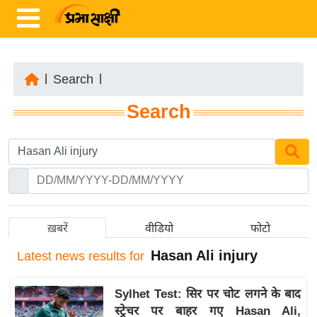
|
Search
|
ता
Search
ज़ा
ख
ब
र
रा
ष्ट्री
ख़बरें
वीडियो
फोटो
य
Hasan Ali injury
Latest
news results for
अं
त
Sylhet Test: सिर पर चोट लगने के बाद
र्रा
स्ट्रेचर पर बाहर गए Hasan Ali,
ष्ट्री