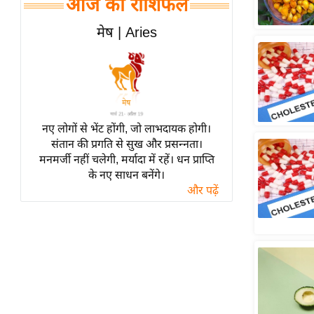
आज का राशिफल
हॉलीवुड
फिल्म समीक्षा
मेष | Aries
Breaking
News
लाइफस्टाइल
टेक्नॉलॉजी
नए लोगों से भेंट होंगी, जो लाभदायक होगी।
ब्यूटी/फैशन
संतान की प्रगति से सुख और प्रसन्नता।
घरेलू नुस्खे
मनमर्जी नहीं चलेगी, मर्यादा में रहें। धन प्राप्ति
के नए साधन बनेंगे।
पर्यटन स्थल
और पढ़ें
फिटनेस मंत्रा
रिलेशनशिप
राजनीति
विश्लेषण
समसामयिक
मातृभूमि