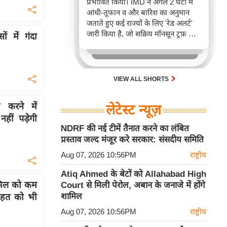
प्रभावित किया। IMD ने अगले 2 घंटों में
आंधी-तूफान व और बारिश का अनुमान
जताते हुए कई राज्यों के लिए 'रेड अलर्ट'
जारी किया है, जो सक्रिय मॉनसून ट्रफ़ और
ं में गंदा
चक्रवाती हवाओं के घेरे का परिणाम है,
जिससे यातायात बाधित होने के साथ-साथ
सफदरजंग अस्पताल में भी जलभराव की
स्थिति बनी।
VIEW ALL SHORTS
ल करने में
लेटेस्ट न्यूज़
हीं पड़ेगी
NDRF की नई टीमें तैनात करने का लंबित
प्रस्ताव जल्द मंजूर करे सरकार: संसदीय समिति
Aug 07, 2026 10:56PM
राष्ट्रीय
Atiq Ahmed के बेटों को Allahabad High
ामिल को कम
Court से मिली पेरोल, अबान के जनाजे में होंगे
शामिल
सेहत को भी
Aug 07, 2026 10:56PM
राष्ट्रीय