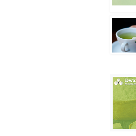
स्तंभ
एम.
आर.
आई.
चाय पर
समीक्षा
धर्म
ज्योतिष
प्रभु
महिमा/
धर्मस्थल
व्रत
त्योहार
राशिफल
विशेष