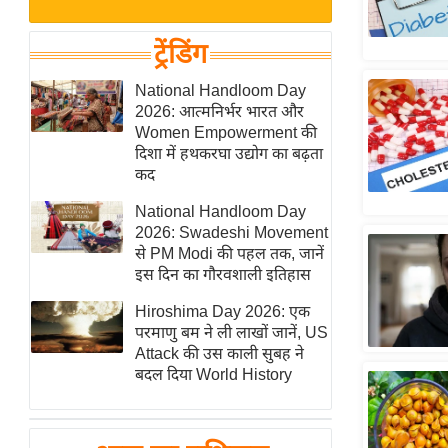
बजट
Hindi
खेल
News
ट्रेंडिंग
क्रिकेट
Hindi
National Handloom Day
IPL
2026: आत्मनिर्भर भारत और
Videos
2026
Women Empowerment की
क्राइम
दिशा में हथकरघा उद्योग का बढ़ता
कद
ई-पेपर
National Handloom Day
मिसाल बेमिसाल
2026: Swadeshi Movement
शख्सियत
से PM Modi की पहल तक, जानें
यंग इंडिया
इस दिन का गौरवशाली इतिहास
साहित्य जगत
Hiroshima Day 2026: एक
परमाणु बम ने ली लाखों जानें, US
ऑटो वर्ल्ड
Attack की उस काली सुबह ने
न्यूज ब्रीफ
बदल दिया World History
मनोरंजन जगत
बॉलीवुड