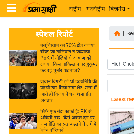
राष्ट्रीय
अंतर्राष्ट्रीय
बिज़नेस
Latest
ता
स्पेशल रिपोर्ट
News
|
Se
ज़ा
in
ख
बलूचिस्तान का 70% क्षेत्र गंवाया,
Hindi
खैबर को तालिबान ने कब्जाया,
ब
PoK में गोलियों से आवाज को
र
दबाया, किस पाकिस्तान पर हुकूमत
Hindi
कर रहे मुनीर-शहबाज?
राष्ट्रीय
News
अंतर्राष्ट्रीय
जुबान बिगड़ी हुई थी उदयनिधि की,
Live
पहली बार मिला सवा शेर, सत्ता में
बिज़नेस
आते ही विजय ने धरा थलापति
Latest
ne
उद्योग
अवतार
Breaking
जगत
News in
सिर्फ एक बंदा काफ़ी है: PK से
विशेषज्ञ
ओवैसी तक...कैसे अकेले दम पर
Hindi
राजनीति का रुख बदलने में लगे ये
राय
'लोन वॉरियर्स'