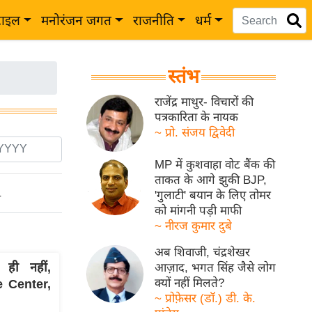
टाइल
मनोरंजन जगत
राजनीति
धर्म
स्तंभ
राजेंद्र माथुर- विचारों की
पत्रकारिता के नायक
~ प्रो. संजय द्विवेदी
MP में कुशवाहा वोट बैंक की
ताकत के आगे झुकी BJP,
'गुलाटी' बयान के लिए तोमर
ो
को मांगनी पड़ी माफी
~ नीरज कुमार दुबे
अब शिवाजी, चंद्रशेखर
ही नहीं,
आज़ाद, भगत सिंह जैसे लोग
क्यों नहीं मिलते?
e Center,
~ प्रोफ़ेसर (डॉ.) डी. के.