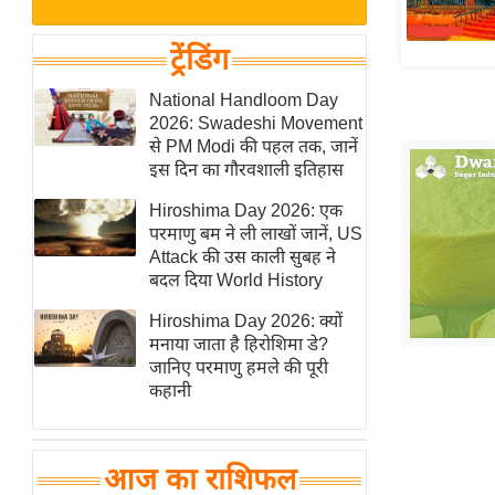
बजट
Hindi
खेल
News
ट्रेंडिंग
क्रिकेट
Hindi
National Handloom Day
IPL
2026: Swadeshi Movement
Videos
2026
से PM Modi की पहल तक, जानें
क्राइम
इस दिन का गौरवशाली इतिहास
ई-पेपर
Hiroshima Day 2026: एक
परमाणु बम ने ली लाखों जानें, US
मिसाल बेमिसाल
Attack की उस काली सुबह ने
शख्सियत
बदल दिया World History
यंग इंडिया
Hiroshima Day 2026: क्यों
साहित्य जगत
मनाया जाता है हिरोशिमा डे?
जानिए परमाणु हमले की पूरी
ऑटो वर्ल्ड
कहानी
न्यूज ब्रीफ
मनोरंजन जगत
आज का राशिफल
बॉलीवुड