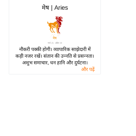
हॉलीवुड
मेष | Aries
फिल्म समीक्षा
Breaking
News
लाइफस्टाइल
नौकरी पक्की होगी। व्यापारिक साझेदारी में
टेक्नॉलॉजी
कड़ी नजर रखें। संतान की उन्नति से प्रसन्नता।
ब्यूटी/फैशन
अशुभ समाचार, धन हानि और दुर्घटना।
घरेलू नुस्खे
और पढ़ें
पर्यटन स्थल
फिटनेस मंत्रा
रिलेशनशिप
राजनीति
विश्लेषण
समसामयिक
मातृभूमि