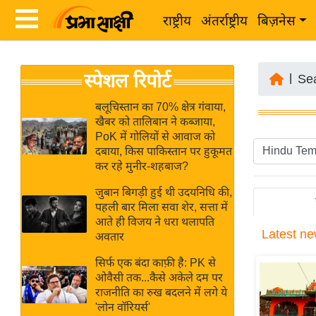
राष्ट्रीय
अंतर्राष्ट्रीय
बिज़नेस
Latest
ता
स्पेशल रिपोर्ट
News
|
Se
ज़ा
in
ख
बलूचिस्तान का 70% क्षेत्र गंवाया,
Hindi
खैबर को तालिबान ने कब्जाया,
ब
PoK में गोलियों से आवाज को
र
दबाया, किस पाकिस्तान पर हुकूमत
Hindi
कर रहे मुनीर-शहबाज?
राष्ट्रीय
News
अंतर्राष्ट्रीय
जुबान बिगड़ी हुई थी उदयनिधि की,
Live
पहली बार मिला सवा शेर, सत्ता में
बिज़नेस
आते ही विजय ने धरा थलापति
Latest
ne
उद्योग
अवतार
Breaking
जगत
News in
सिर्फ एक बंदा काफ़ी है: PK से
विशेषज्ञ
ओवैसी तक...कैसे अकेले दम पर
Hindi
राजनीति का रुख बदलने में लगे ये
राय
'लोन वॉरियर्स'