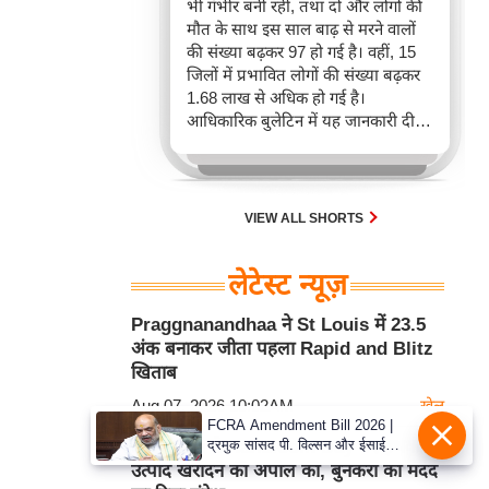
भी गंभीर बनी रही, तथा दो और लोगों की
मौत के साथ इस साल बाढ़ से मरने वालों
की संख्या बढ़कर 97 हो गई है। वहीं, 15
जिलों में प्रभावित लोगों की संख्या बढ़कर
1.68 लाख से अधिक हो गई है।
आधिकारिक बुलेटिन में यह जानकारी दी
गई।
VIEW ALL SHORTS
लेटेस्ट न्यूज़
Praggnanandhaa ने St Louis में 23.5
अंक बनाकर जीता पहला Rapid and Blitz
खिताब
Aug 07, 2026 10:02AM
खेल
FCRA Amendment Bill 2026 |
द्रमुक सांसद पी. विल्सन और ईसाई
PM Modi ने Handloom Day पर हथकरघा
नेताओं ने गृह मंत्री अमित शाह से की
उत्पाद खरीदने की अपील की, बुनकरों की मदद
मुलाकात, कानून वापस लेने की मांग