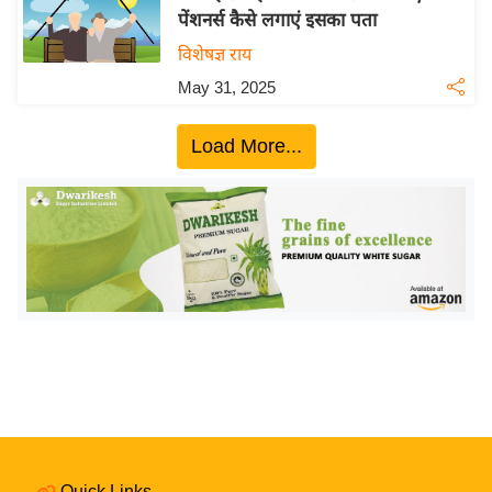
पेंशनर्स कैसे लगाएं इसका पता
य
विशेषज्ञ राय
बि
ज़
May 31, 2025
ने
स
Load More...
उ
द्यो
ग
ज
ग
त
वि
शे
ष
ज्ञ
रा
Quick Links