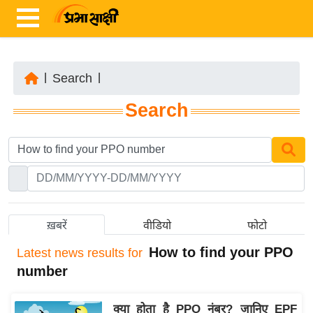
|
Search
|
ता
Search
ज़ा
ख
ब
र
रा
ष्ट्री
ख़बरें
वीडियो
फोटो
य
How to find your PPO
Latest
news results for
अं
number
त
र्रा
क्या होता है PPO नंबर? जानिए EPF
ष्ट्री