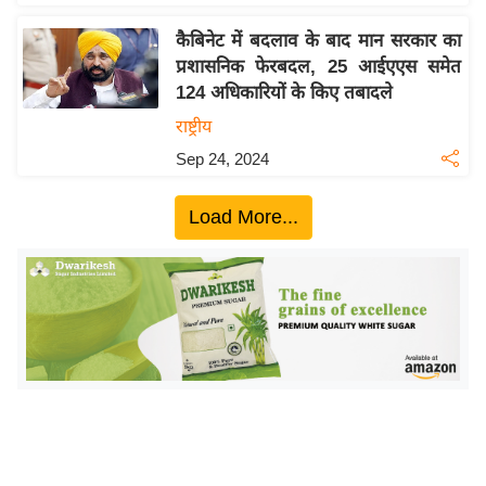
इ
कैबिनेट में बदलाव के बाद मान सरकार का
म
प्रशासनिक फेरबदल, 25 आईएएस समेत
ई
124 अधिकारियों के किए तबादले
-
राष्ट्रीय
पे
Sep 24, 2024
प
र
Load More...
मि
सा
ल
बे
मि
सा
ल
श