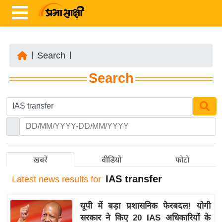
|
Search
|
ता
Search
ज़ा
ख
ब
र
रा
ष्ट्री
ख़बरें
वीडियो
फोटो
य
IAS transfer
Latest
news results for
अं
त
यूपी में बड़ा प्रशासनिक फेरबदल! योगी
र्रा
सरकार ने किए 20 IAS अधिकारियों के
ष्ट्री