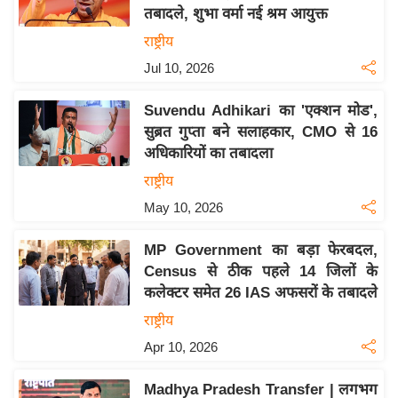
तबादले, शुभा वर्मा नई श्रम आयुक्त
य
राष्ट्रीय
बि
Jul 10, 2026
ज़
ने
Suvendu Adhikari का 'एक्शन मोड',
स
सुब्रत गुप्ता बने सलाहकार, CMO से 16
उ
अधिकारियों का तबादला
द्यो
राष्ट्रीय
ग
May 10, 2026
ज
ग
MP Government का बड़ा फेरबदल,
त
Census से ठीक पहले 14 जिलों के
वि
कलेक्टर समेत 26 IAS अफसरों के तबादले
शे
राष्ट्रीय
ष
Apr 10, 2026
ज्ञ
रा
Madhya Pradesh Transfer | लगभग