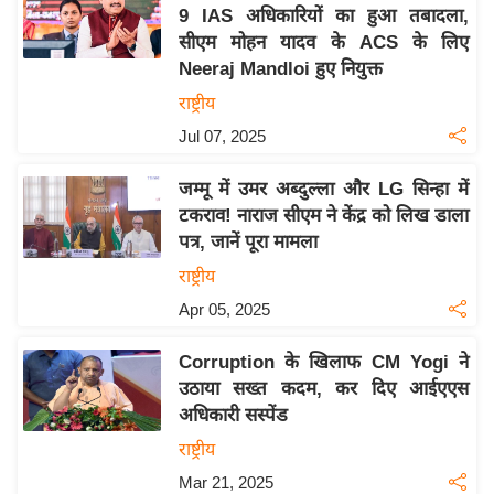
य
9 IAS अधिकारियों का हुआ तबादला,
ब
सीएम मोहन यादव के ACS के लिए
ज
Neeraj Mandloi हुए नियुक्त
ट
राष्ट्रीय
खे
Jul 07, 2025
ल
जम्मू में उमर अब्दुल्ला और LG सिन्हा में
क्रि
टकराव! नाराज सीएम ने केंद्र को लिख डाला
के
पत्र, जानें पूरा मामला
ट
राष्ट्रीय
I
Apr 05, 2025
P
L
Corruption के खिलाफ CM Yogi ने
2
उठाया सख्त कदम, कर दिए आईएएस
0
अधिकारी सस्पेंड
2
राष्ट्रीय
6
Mar 21, 2025
क्रा