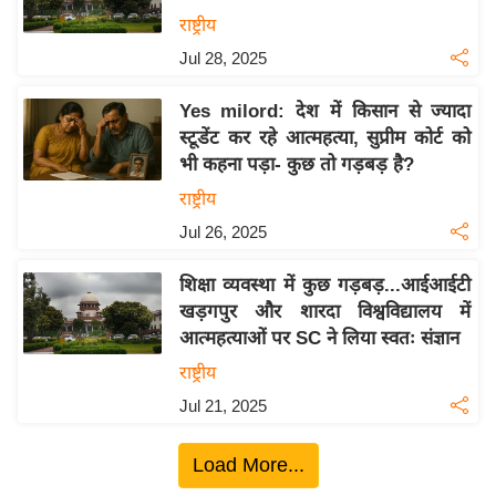
य
राष्ट्रीय
बि
Jul 28, 2025
ज़
Yes milord: देश में किसान से ज्यादा
ने
स्टूडेंट कर रहे आत्महत्या, सुप्रीम कोर्ट को
स
भी कहना पड़ा- कुछ तो गड़बड़ है?
उ
राष्ट्रीय
द्यो
Jul 26, 2025
ग
ज
शिक्षा व्यवस्था में कुछ गड़बड़...आईआईटी
ग
खड़गपुर और शारदा विश्वविद्यालय में
त
आत्महत्याओं पर SC ने लिया स्वतः संज्ञान
वि
राष्ट्रीय
शे
Jul 21, 2025
ष
ज्ञ
Load More...
रा