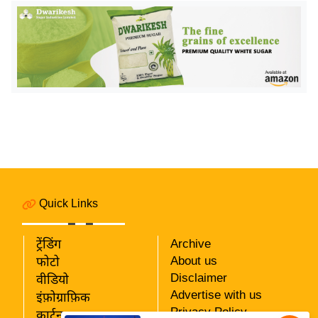
य
ब
ज
ट
खे
ल
क्रि
के
ट
I
P
Quick Links
L
2
ट्रेंडिंग
Archive
0
About us
फोटो
2
Disclaimer
वीडियो
6
Advertise with us
इंफ़ोग्राफ़िक
Privacy Policy
कार्टून
क्रा