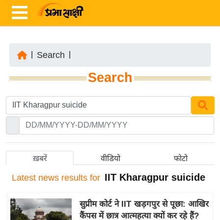
|
Search
|
ता
Search
ज़ा
ख
ब
र
रा
ष्ट्री
ख़बरें
वीडियो
फोटो
य
IIT Kharagpur suicide
Latest
news results for
अं
त
सुप्रीम कोर्ट ने IIT खड़गपुर से पूछा: आखिर
र्रा
कैंपस में छात्र आत्महत्या क्यों कर रहे हैं?
ष्ट्री