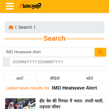
|
Search
|
ता
Search
ज़ा
ख
ब
र
रा
ष्ट्री
ख़बरें
वीडियो
फोटो
य
IMD Heatwave Alert
Latest
news results for
अं
त
हीट वेव की गिरफ्त में भारत: तपती धरती,
र्रा
तड़पता जीवन
ष्ट्री