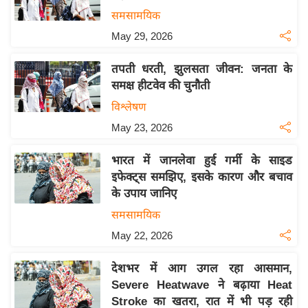
य
समसामयिक
बि
May 29, 2026
ज़
तपती धरती, झुलसता जीवन: जनता के
ने
समक्ष हीटवेव की चुनौती
स
विश्लेषण
उ
May 23, 2026
द्यो
ग
भारत में जानलेवा हुई गर्मी के साइड
ज
इफेक्ट्स समझिए, इसके कारण और बचाव
ग
के उपाय जानिए
त
समसामयिक
वि
May 22, 2026
शे
ष
देशभर में आग उगल रहा आसमान,
ज्ञ
Severe Heatwave ने बढ़ाया Heat
रा
Stroke का खतरा, रात में भी पड़ रही