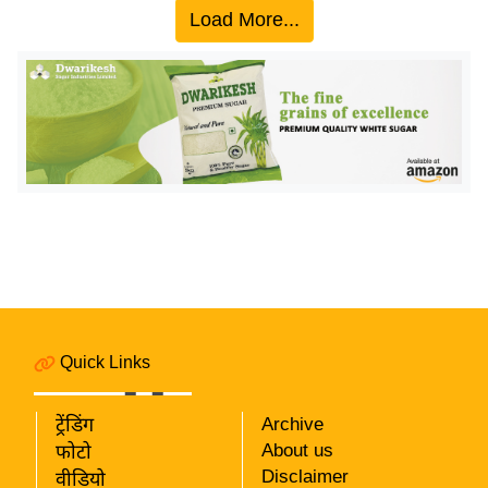
ख्सि
Load More...
य
त
यं
ग
इं
डि
या
सा
हि
त्य
ज
ग
Quick Links
त
ऑ
ट्रेंडिंग
Archive
टो
About us
फोटो
Disclaimer
व
वीडियो