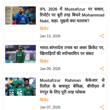
इ
IPL 2026 में Mustafizur पर सवाल,
म
रिपोर्टर पर बुरी तरह बिफरे Mohammad
ई
Nabi, कहा- मुझसे क्या मतलब?
-
क्रिकेट
पे
Jan 13, 2026
प
र
भारत-बांग्लादेश तनाव का असर क्रिकेट पर,
मि
खिलाड़ियों की स्पॉन्सरशिप पर संकट
सा
क्रिकेट
ल
Jan 09, 2026
बे
Mustafizur Rahman केकेआर से
मि
रिलीज़ के बावजूद बेफिक्र, बीपीएल में
सा
रंगपुर के लिए पूरी तरह फोकस
ल
क्रिकेट
श
Jan 07, 2026