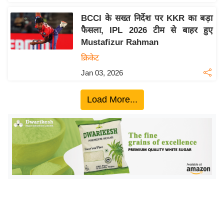
ख्सि
य
BCCI के सख्त निर्देश पर KKR का बड़ा
त
फैसला, IPL 2026 टीम से बाहर हुए
Mustafizur Rahman
यं
ग
क्रिकेट
इं
Jan 03, 2026
डि
या
Load More...
सा
हि
त्य
ज
ग
त
ऑ
टो
व