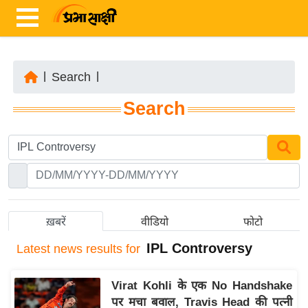
|
Search
|
ता
Search
ज़ा
ख
ब
र
रा
ष्ट्री
ख़बरें
वीडियो
फोटो
य
IPL Controversy
Latest
news results for
अं
त
Virat Kohli के एक No Handshake
र्रा
पर मचा बवाल, Travis Head की पत्नी
ष्ट्री