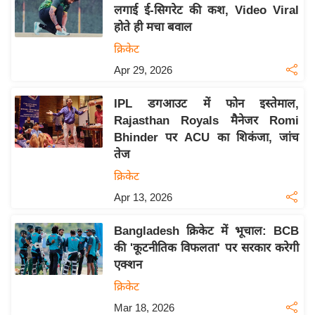
य
लगाई ई-सिगरेट की कश, Video Viral
ब
होते ही मचा बवाल
ज
क्रिकेट
ट
Apr 29, 2026
खे
ल
IPL डगआउट में फोन इस्तेमाल,
Rajasthan Royals मैनेजर Romi
क्रि
Bhinder पर ACU का शिकंजा, जांच
के
तेज
ट
क्रिकेट
I
Apr 13, 2026
P
L
Bangladesh क्रिकेट में भूचाल: BCB
2
की 'कूटनीतिक विफलता' पर सरकार करेगी
0
एक्शन
2
क्रिकेट
6
Mar 18, 2026
क्रा