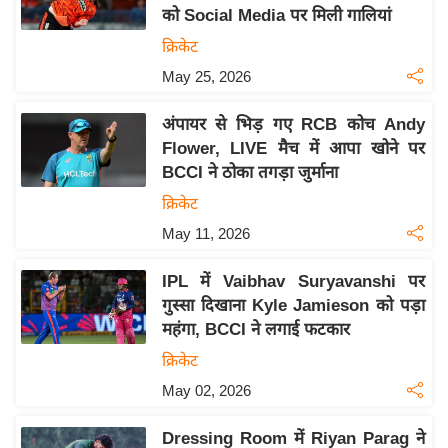
को Social Media पर मिली गालियां
य
क्रिकेट
बि
May 25, 2026
ज़
ने
अंपायर से भिड़ गए RCB कोच Andy
स
Flower, LIVE मैच में आपा खोने पर
उ
BCCI ने ठोका तगड़ा जुर्माना
द्यो
क्रिकेट
ग
May 11, 2026
ज
ग
IPL में Vaibhav Suryavanshi पर
त
गुस्सा दिखाना Kyle Jamieson को पड़ा
वि
महंगा, BCCI ने लगाई फटकार
शे
क्रिकेट
ष
May 02, 2026
ज्ञ
रा
Dressing Room में Riyan Parag ने