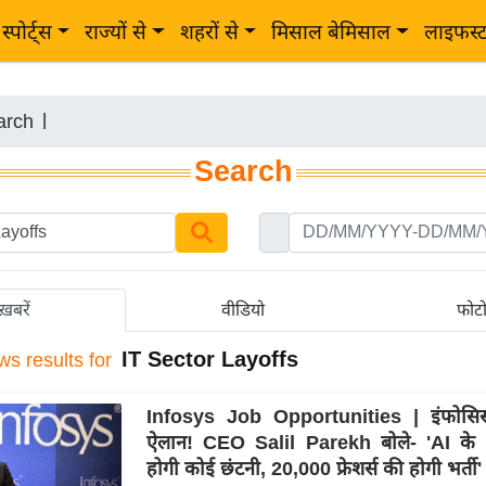
स्पोर्ट्स
राज्यों से
शहरों से
मिसाल बेमिसाल
लाइफस्
arch
|
Search
ख़बरें
वीडियो
फोट
IT Sector Layoffs
ws results for
Infosys Job Opportunities | इंफोसि
ऐलान! CEO Salil Parekh बोले- 'AI के 
होगी कोई छंटनी, 20,000 फ्रेशर्स की होगी भर्ती'