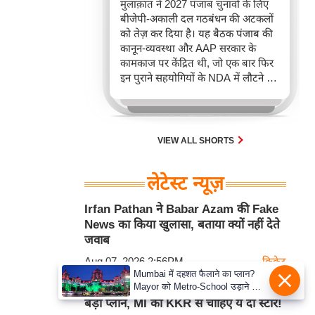
मुलाक़ात ने 2027 पंजाब चुनावों के लिए
बीजेपी-अकाली दल गठबंधन की अटकलों
को तेज़ कर दिया है। यह बैठक पंजाब की
कानून-व्यवस्था और AAP सरकार के
कामकाज पर केंद्रित थी, जो एक बार फिर
इन पुराने सहयोगियों के NDA में लौटने की
संभावनाओं को हवा दे रही है, खासकर
2022 और 2024 में अलग-अलग चुनाव
लड़ने के बाद दोनों की खराब चुनावी प्रदर्शन
को देखते हुए।
VIEW ALL SHORTS
लेटेस्ट न्यूज़
Irfan Pathan ने Babar Azam की Fake
News का किया खुलासा, बताया क्यों नहीं देते
जवाब
Aug 07, 2026 2:56PM
क्रिकेट
Mumbai में दहशत फैलाने का प्लान?
Mayor को Metro-School उड़ाने की
Hardik Pandya ट्रेड पर R Ashwin का
धमकी
बड़ा प्लान, MI को KKR से चाहिए ये दो स्टार!