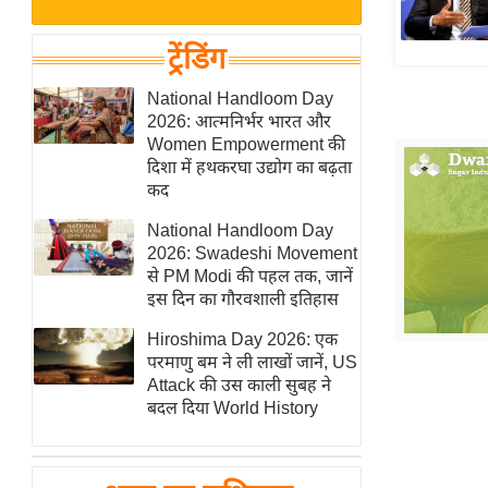
बजट
Hindi
खेल
News
ट्रेंडिंग
क्रिकेट
Hindi
National Handloom Day
IPL
2026: आत्मनिर्भर भारत और
Videos
2026
Women Empowerment की
क्राइम
दिशा में हथकरघा उद्योग का बढ़ता
कद
ई-पेपर
National Handloom Day
मिसाल बेमिसाल
2026: Swadeshi Movement
शख्सियत
से PM Modi की पहल तक, जानें
यंग इंडिया
इस दिन का गौरवशाली इतिहास
साहित्य जगत
Hiroshima Day 2026: एक
परमाणु बम ने ली लाखों जानें, US
ऑटो वर्ल्ड
Attack की उस काली सुबह ने
न्यूज ब्रीफ
बदल दिया World History
मनोरंजन जगत
बॉलीवुड