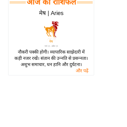
आज का राशिफल
हॉलीवुड
फिल्म समीक्षा
मेष | Aries
Breaking
News
लाइफस्टाइल
टेक्नॉलॉजी
नौकरी पक्की होगी। व्यापारिक साझेदारी में
ब्यूटी/फैशन
कड़ी नजर रखें। संतान की उन्नति से प्रसन्नता।
घरेलू नुस्खे
अशुभ समाचार, धन हानि और दुर्घटना।
और पढ़ें
पर्यटन स्थल
फिटनेस मंत्रा
रिलेशनशिप
राजनीति
विश्लेषण
समसामयिक
मातृभूमि