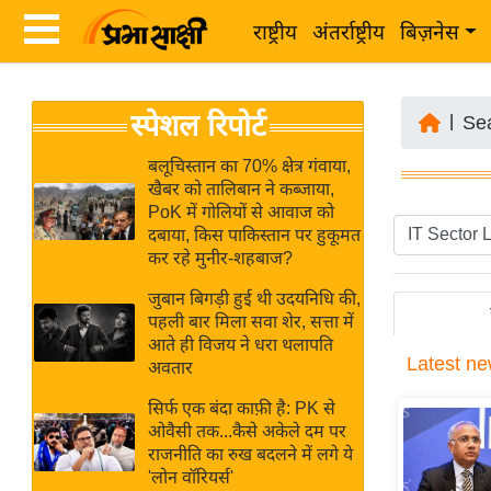
राष्ट्रीय
अंतर्राष्ट्रीय
बिज़नेस
Latest
ता
स्पेशल रिपोर्ट
News
|
Se
ज़ा
in
ख
बलूचिस्तान का 70% क्षेत्र गंवाया,
Hindi
खैबर को तालिबान ने कब्जाया,
ब
PoK में गोलियों से आवाज को
र
दबाया, किस पाकिस्तान पर हुकूमत
Hindi
कर रहे मुनीर-शहबाज?
राष्ट्रीय
News
अंतर्राष्ट्रीय
जुबान बिगड़ी हुई थी उदयनिधि की,
Live
पहली बार मिला सवा शेर, सत्ता में
बिज़नेस
आते ही विजय ने धरा थलापति
Latest
ne
उद्योग
अवतार
Breaking
जगत
News in
सिर्फ एक बंदा काफ़ी है: PK से
विशेषज्ञ
ओवैसी तक...कैसे अकेले दम पर
Hindi
राजनीति का रुख बदलने में लगे ये
राय
'लोन वॉरियर्स'