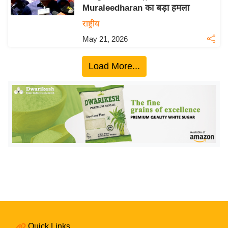
Muraleedharan का बड़ा हमला
य
राष्ट्रीय
बि
May 21, 2026
ज़
ने
Load More...
स
उ
द्यो
ग
ज
ग
त
वि
शे
ष
ज्ञ
रा
Quick Links