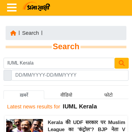
|
Search
|
ता
Search
ज़ा
ख
ब
र
रा
ष्ट्री
ख़बरें
वीडियो
फोटो
य
IUML Kerala
Latest
news results for
अं
त
Kerala की UDF सरकार पर Muslim
र्रा
League का 'कंट्रोल'? BJP नेता V
ष्ट्री