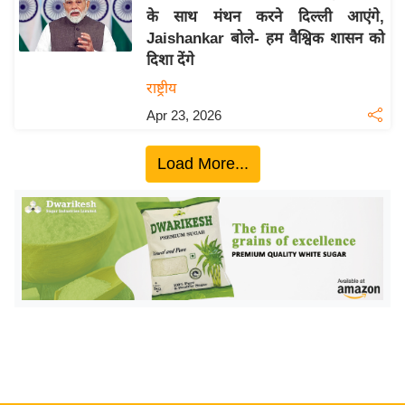
के साथ मंथन करने दिल्ली आएंगे,
य
Jaishankar बोले- हम वैश्विक शासन को
बि
दिशा देंगे
ज़
राष्ट्रीय
ने
Apr 23, 2026
स
उ
Load More...
द्यो
ग
ज
ग
त
वि
शे
ष
ज्ञ
रा