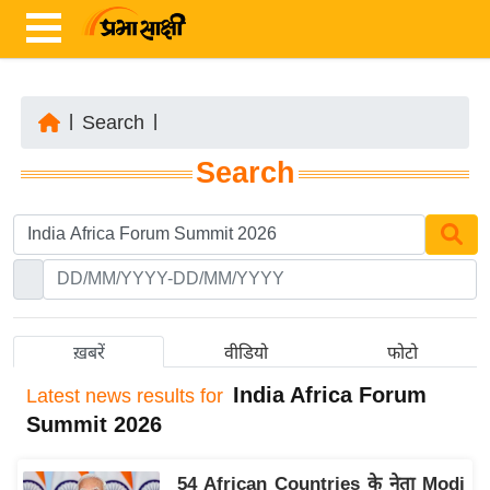
|
Search
|
ता
Search
ज़ा
ख
ब
र
रा
ष्ट्री
ख़बरें
वीडियो
फोटो
य
India Africa Forum
Latest
news results for
अं
Summit 2026
त
र्रा
54 African Countries के नेता Modi
ष्ट्री