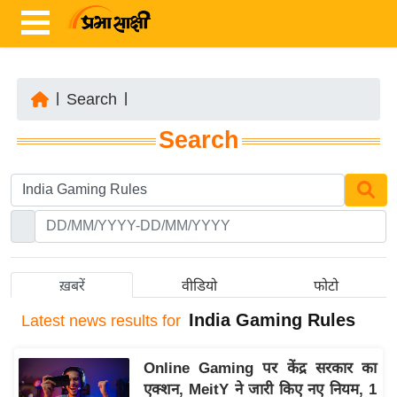
|
Search
|
ता
Search
ज़ा
ख
ब
र
रा
ष्ट्री
ख़बरें
वीडियो
फोटो
य
India Gaming Rules
Latest
news results for
अं
त
Online Gaming पर केंद्र सरकार का
र्रा
एक्शन, MeitY ने जारी किए नए नियम, 1
ष्ट्री