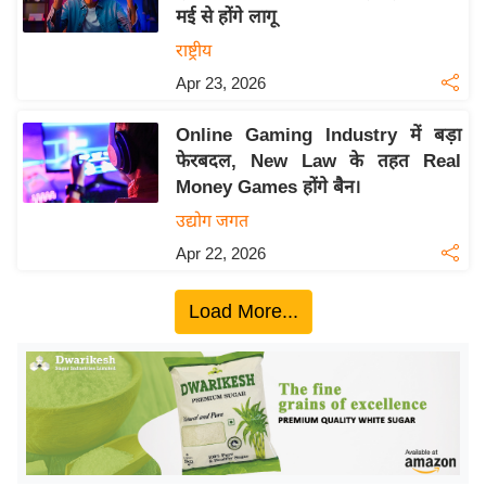
मई से होंगे लागू
य
राष्ट्रीय
बि
Apr 23, 2026
ज़
ने
Online Gaming Industry में बड़ा
स
फेरबदल, New Law के तहत Real
उ
Money Games होंगे बैन।
द्यो
उद्योग जगत
ग
Apr 22, 2026
ज
ग
Load More...
त
वि
शे
ष
ज्ञ
रा