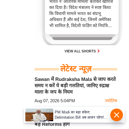
भारत ने 'आंतरिक मामला' बताकर खारिज
कर दिया है। विदेश मंत्रालय ने स्पष्ट किया
कि विधायी मामले भारत का संप्रभु
अधिकार हैं और कई देश, जिनमें अमेरिका
भी शामिल है, विदेशी फंडिंग को नियंत्रित
करने के लिए कानून रखते हैं। यह घटना
FCRA बिल को लेकर अंतरराष्ट्रीय बहस
और भारत-अमेरिका संबंधों के निहितार्थों
को दर्शाती है।
VIEW ALL SHORTS
लेटेस्ट न्यूज़
Sawan में Rudraksha Mala से जाप करते
समय न करें ये बड़ी गलतियां, जानिए रुद्राक्ष
माला के जप के नियम
Aug 07, 2026 5:04PM
ज्योतिष
Jharkhand JPSC-JSSC विवाद पर CM
PM Modi का बड़ा संकेत:
Delimitation Bill अब आकर रहेगा!
Soren बोले- सिस्टम की खामियां दूर करेंगे,
NDA के पास पूरा संख्या बल
बड़े Reforms होंगे