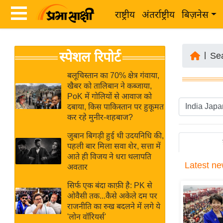
राष्ट्रीय
अंतर्राष्ट्रीय
बिज़नेस
Latest
ता
स्पेशल रिपोर्ट
News
|
Se
ज़ा
in
ख
बलूचिस्तान का 70% क्षेत्र गंवाया,
Hindi
खैबर को तालिबान ने कब्जाया,
ब
PoK में गोलियों से आवाज को
र
दबाया, किस पाकिस्तान पर हुकूमत
Hindi
कर रहे मुनीर-शहबाज?
राष्ट्रीय
News
अंतर्राष्ट्रीय
जुबान बिगड़ी हुई थी उदयनिधि की,
Live
पहली बार मिला सवा शेर, सत्ता में
बिज़नेस
आते ही विजय ने धरा थलापति
Latest
ne
उद्योग
अवतार
Breaking
जगत
News in
सिर्फ एक बंदा काफ़ी है: PK से
विशेषज्ञ
ओवैसी तक...कैसे अकेले दम पर
Hindi
राजनीति का रुख बदलने में लगे ये
राय
'लोन वॉरियर्स'