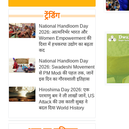
बजट
Hindi
खेल
News
ट्रेंडिंग
क्रिकेट
Hindi
National Handloom Day
IPL
2026: आत्मनिर्भर भारत और
Videos
2026
Women Empowerment की
क्राइम
दिशा में हथकरघा उद्योग का बढ़ता
कद
ई-पेपर
National Handloom Day
मिसाल बेमिसाल
2026: Swadeshi Movement
शख्सियत
से PM Modi की पहल तक, जानें
यंग इंडिया
इस दिन का गौरवशाली इतिहास
साहित्य जगत
Hiroshima Day 2026: एक
परमाणु बम ने ली लाखों जानें, US
ऑटो वर्ल्ड
Attack की उस काली सुबह ने
न्यूज ब्रीफ
बदल दिया World History
मनोरंजन जगत
बॉलीवुड