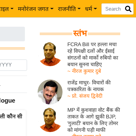
टाइल
मनोरंजन जगत
राजनीति
धर्म
स्तंभ
FCRA Bill पर हल्ला मचा
रहे विपक्षी दलों और ईसाई
संगठनों को मार्को रुबियो का
बयान सुनना चाहिए
~ नीरज कुमार दुबे
राजेंद्र माथुर- विचारों की
ो
पत्रकारिता के नायक
~ प्रो. संजय द्विवेदी
logue
MP में कुशवाहा वोट बैंक की
ली कौन सी
ताकत के आगे झुकी BJP,
'गुलाटी' बयान के लिए तोमर
को मांगनी पड़ी माफी