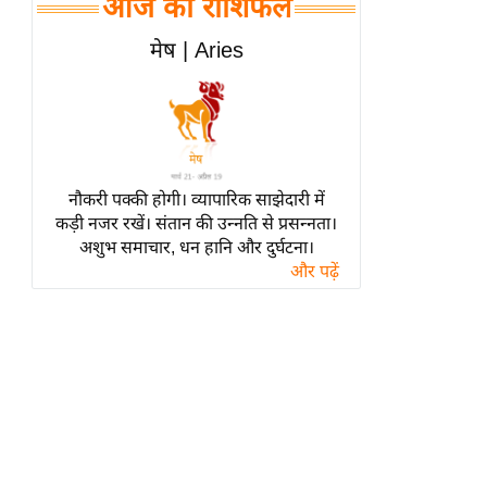
आज का राशिफल
हॉलीवुड
फिल्म समीक्षा
मेष | Aries
Breaking
News
लाइफस्टाइल
टेक्नॉलॉजी
नौकरी पक्की होगी। व्यापारिक साझेदारी में
ब्यूटी/फैशन
कड़ी नजर रखें। संतान की उन्नति से प्रसन्नता।
घरेलू नुस्खे
अशुभ समाचार, धन हानि और दुर्घटना।
और पढ़ें
पर्यटन स्थल
फिटनेस मंत्रा
रिलेशनशिप
राजनीति
विश्लेषण
समसामयिक
मातृभूमि