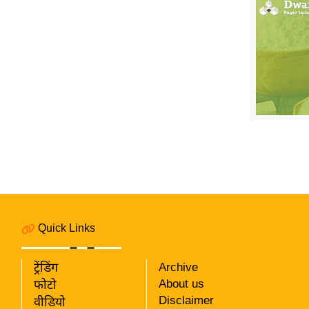
विश्लेषण
ट्रेंडिंग
Q
u
i
c
k
L
i
n
k
s
Quick Links
विधानसभा
चुनाव
ट्रेंडिंग
Archive
फोटो
About us
फोटो
Disclaimer
वीडियो
वीडियो