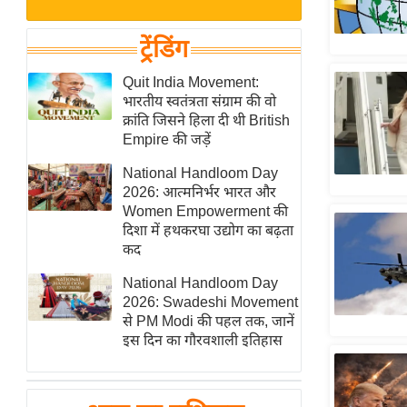
बजट
Hindi
खेल
News
ट्रेंडिंग
क्रिकेट
Hindi
Quit India Movement:
IPL
भारतीय स्वतंत्रता संग्राम की वो
Videos
2026
क्रांति जिसने हिला दी थी British
क्राइम
Empire की जड़ें
ई-पेपर
National Handloom Day
2026: आत्मनिर्भर भारत और
मिसाल बेमिसाल
Women Empowerment की
शख्सियत
दिशा में हथकरघा उद्योग का बढ़ता
यंग इंडिया
कद
साहित्य जगत
National Handloom Day
2026: Swadeshi Movement
ऑटो वर्ल्ड
से PM Modi की पहल तक, जानें
न्यूज ब्रीफ
इस दिन का गौरवशाली इतिहास
मनोरंजन जगत
बॉलीवुड