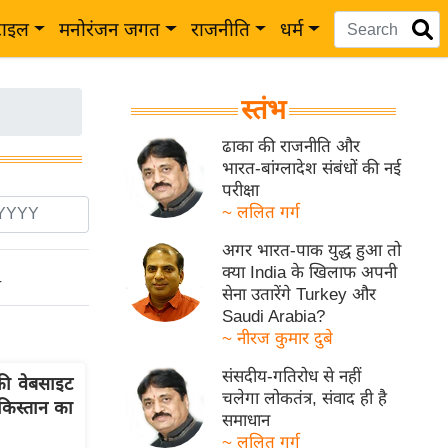
टाइल
मनोरंजन जगत
राजनीति
धर्म
स्तंभ
ढाका की राजनीति और
भारत-बांग्लादेश संबंधों की नई
परीक्षा
~ ललित गर्ग
अगर भारत-पाक युद्ध हुआ तो
क्या India के खिलाफ अपनी
ो
सेना उतारेंगे Turkey और
Saudi Arabia?
~ नीरज कुमार दुबे
संसदीय-गतिरोध से नहीं
की वेबसाइट
चलेगा लोकतंत्र, संवाद ही है
किस्तान का
समाधान
~ ललित गर्ग