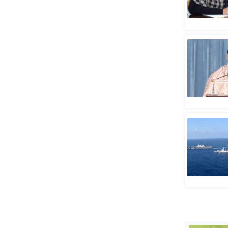
स्तंभ
एम.
आर.
आई.
चाय पर
समीक्षा
धर्म
ज्योतिष
प्रभु
महिमा/
धर्मस्थल
व्रत
त्योहार
राशिफल
विशेष