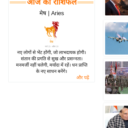
आज का राशिफल
हॉलीवुड
फिल्म समीक्षा
मेष | Aries
Breaking
News
लाइफस्टाइल
टेक्नॉलॉजी
नए लोगों से भेंट होंगी, जो लाभदायक होगी।
ब्यूटी/फैशन
संतान की प्रगति से सुख और प्रसन्नता।
घरेलू नुस्खे
मनमर्जी नहीं चलेगी, मर्यादा में रहें। धन प्राप्ति
के नए साधन बनेंगे।
पर्यटन स्थल
और पढ़ें
फिटनेस मंत्रा
रिलेशनशिप
राजनीति
विश्लेषण
समसामयिक
मातृभूमि