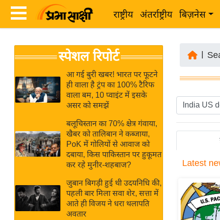
राष्ट्रीय
अंतर्राष्ट्रीय
बिज़नेस
Latest
ता
स्पेशल रिपोर्ट
News
|
Se
ज़ा
in
ख
आ गई बुरी खबर! भारत पर फूटने
Hindi
ही वाला है ट्रंप का 100% टैरिफ
ब
वाला बम, 10 प्वाइंट में इसके
र
असर को समझें
Hindi
राष्ट्रीय
बलूचिस्तान का 70% क्षेत्र गंवाया,
News
अंतर्राष्ट्रीय
खैबर को तालिबान ने कब्जाया,
Live
PoK में गोलियों से आवाज को
बिज़नेस
दबाया, किस पाकिस्तान पर हुकूमत
Latest
ne
उद्योग
कर रहे मुनीर-शहबाज?
Breaking
जगत
News in
जुबान बिगड़ी हुई थी उदयनिधि की,
विशेषज्ञ
पहली बार मिला सवा शेर, सत्ता में
Hindi
आते ही विजय ने धरा थलापति
राय
अवतार