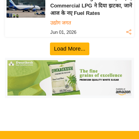
Commercial LPG ने दिया झटका, जानें
य
आज के नए Fuel Rates
बि
उद्योग जगत
ज़
Jun 01, 2026
ने
स
Load More...
उ
द्यो
ग
ज
ग
त
वि
शे
ष
ज्ञ
रा