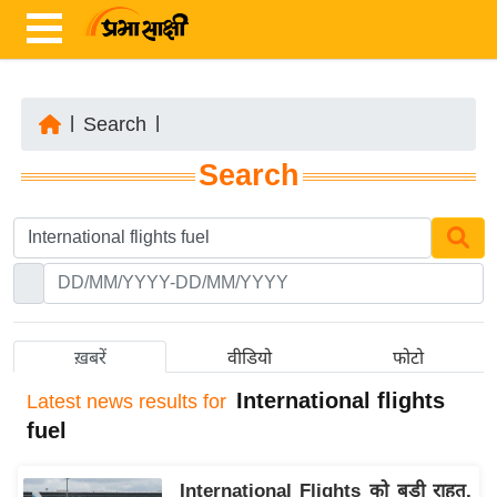
|
Search
|
ता
Search
ज़ा
ख
ब
र
रा
ष्ट्री
ख़बरें
वीडियो
फोटो
य
International flights
Latest
news results for
अं
fuel
त
र्रा
International Flights को बड़ी राहत,
ष्ट्री