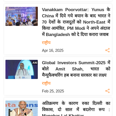
इ
Vanakkam Poorvottar: Yunus के
म
China में दिये गये बयान के बाद भारत ने
ई
70 देशों के राजदूतों को North-East में
-
किया आमंत्रित, PM Modi ने अपने अंदाज
पे
में Bangladesh को दे दिया करारा जवाब
प
राष्ट्रीय
र
Apr 16, 2025
मि
सा
Global Investors Summit-2025 में
बोले Amit Shah, भारत को
ल
मैन्युफैक्चरिंग हब बनाना सरकार का लक्ष्य
बे
राष्ट्रीय
मि
Feb 25, 2025
सा
ल
अतिक्रमण के कारण रुका दिल्ली का
विकास, दो साल में बदलेगा रूप :
श
Manohar Lal Khattar