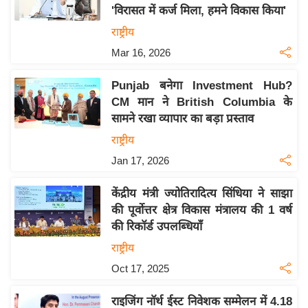
'विरासत में कर्ज मिला, हमने विकास किया'
य
राष्ट्रीय
बि
Mar 16, 2026
ज़
ने
Punjab बनेगा Investment Hub?
स
CM मान ने British Columbia के
उ
सामने रखा व्यापार का बड़ा प्रस्ताव
द्यो
राष्ट्रीय
ग
Jan 17, 2026
ज
ग
केंद्रीय मंत्री ज्योतिरादित्य सिंधिया ने साझा
त
की पूर्वोत्तर क्षेत्र विकास मंत्रालय की 1 वर्ष
वि
की रिकॉर्ड उपलब्धियाँ
शे
राष्ट्रीय
ष
Oct 17, 2025
ज्ञ
रा
राइजिंग नॉर्थ ईस्ट निवेशक सम्मेलन में 4.18