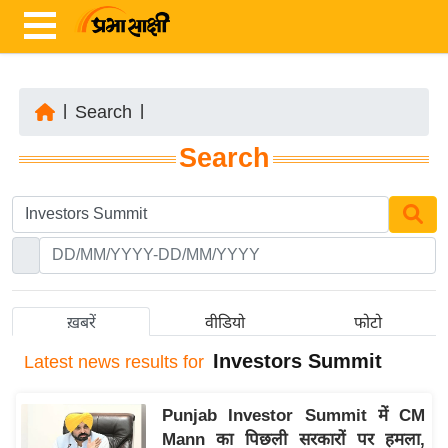
|
Search
|
ता
Search
ज़ा
ख
ब
र
रा
ष्ट्री
ख़बरें
वीडियो
फोटो
य
Investors Summit
Latest
news results for
अं
त
Punjab Investor Summit में CM
र्रा
Mann का पिछली सरकारों पर हमला,
ष्ट्री