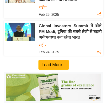
ख्सि
राष्ट्रीय
य
त
Feb 25, 2025
यं
Global Investors Summit में बोले
ग
PM Modi, दुनिया की सबसे तेजी से बढ़ती
इं
अर्थव्यवस्था बना रहेगा भारत
डि
राष्ट्रीय
या
Feb 24, 2025
सा
हि
Load More...
त्य
ज
ग
त
ऑ
टो
व