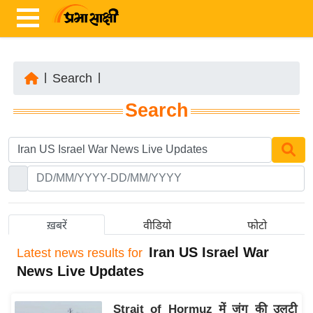
|
Search
|
ता
Search
ज़ा
ख
ब
र
रा
ष्ट्री
ख़बरें
वीडियो
फोटो
य
Iran US Israel War
Latest
news results for
अं
News Live Updates
त
र्रा
Strait of Hormuz में जंग की उलटी
ष्ट्री