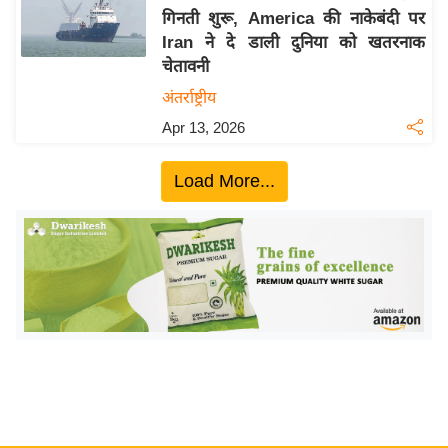
गिनती शुरू, America की नाकेबंदी पर
य
Iran ने दे डाली दुनिया को खतरनाक
बि
चेतावनी
ज़
अंतर्राष्ट्रीय
ने
Apr 13, 2026
स
उ
Load More...
द्यो
ग
ज
ग
त
वि
शे
ष
ज्ञ
रा