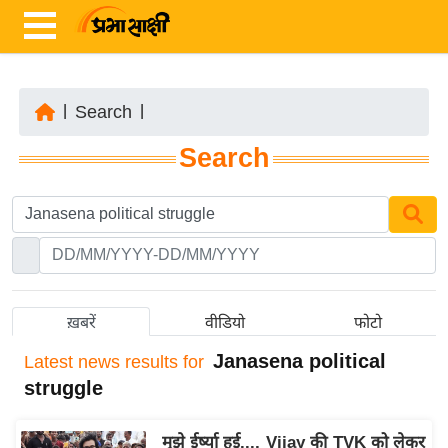
|
Search
|
ता
Search
ज़ा
ख
ब
र
रा
ष्ट्री
ख़बरें
वीडियो
फोटो
य
Janasena political
Latest
news results for
अं
struggle
त
र्रा
मुझे ईर्ष्या हुई..., Vijay की TVK को लेकर
ष्ट्री