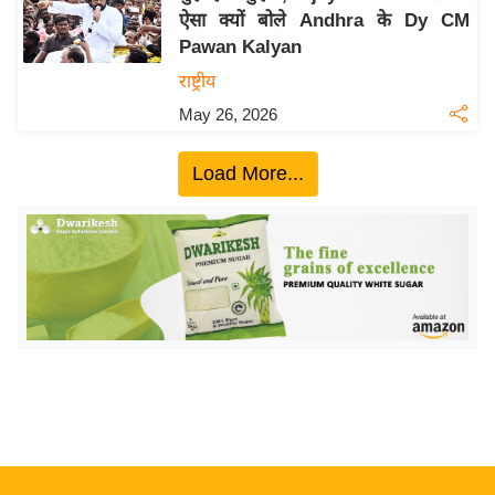
ऐसा क्यों बोले Andhra के Dy CM
य
Pawan Kalyan
बि
राष्ट्रीय
ज़
May 26, 2026
ने
स
Load More...
उ
द्यो
ग
ज
ग
त
वि
शे
ष
ज्ञ
रा