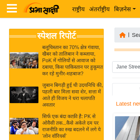
राष्ट्रीय
अंतर्राष्ट्रीय
बिज़नेस
Latest
ता
स्पेशल रिपोर्ट
News
|
Se
ज़ा
in
ख
बलूचिस्तान का 70% क्षेत्र गंवाया,
Hindi
खैबर को तालिबान ने कब्जाया,
ब
PoK में गोलियों से आवाज को
र
दबाया, किस पाकिस्तान पर हुकूमत
Hindi
कर रहे मुनीर-शहबाज?
राष्ट्रीय
News
अंतर्राष्ट्रीय
जुबान बिगड़ी हुई थी उदयनिधि की,
Live
पहली बार मिला सवा शेर, सत्ता में
बिज़नेस
आते ही विजय ने धरा थलापति
Latest
ne
उद्योग
अवतार
Breaking
जगत
News in
सिर्फ एक बंदा काफ़ी है: PK से
विशेषज्ञ
ओवैसी तक...कैसे अकेले दम पर
Hindi
राजनीति का रुख बदलने में लगे ये
राय
'लोन वॉरियर्स'