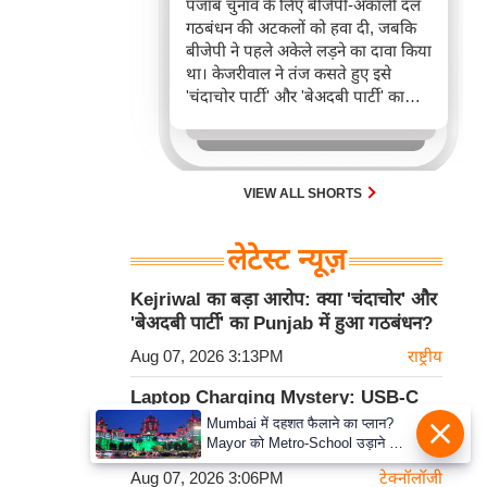
पंजाब चुनाव के लिए बीजेपी-अकाली दल
गठबंधन की अटकलों को हवा दी, जबकि
बीजेपी ने पहले अकेले लड़ने का दावा किया
था। केजरीवाल ने तंज कसते हुए इसे
'चंदाचोर पार्टी' और 'बेअदबी पार्टी' का
गठबंधन बताया है, जो पंजाब की राजनीति
में नए समीकरणों की ओर इशारा करता है।
VIEW ALL SHORTS
लेटेस्ट न्यूज़
Kejriwal का बड़ा आरोप: क्या 'चंदाचोर' और
'बेअदबी पार्टी' का Punjab में हुआ गठबंधन?
Aug 07, 2026 3:13PM
राष्ट्रीय
Laptop Charging Mystery: USB-C
पोर्ट होने के बावजूद क्यों नहीं होता चार्ज? जानें
Mumbai में दहशत फैलाने का प्लान?
Mayor को Metro-School उड़ाने की
Power Delivery का विज्ञान
धमकी
Aug 07, 2026 3:06PM
टेक्नॉलॉजी