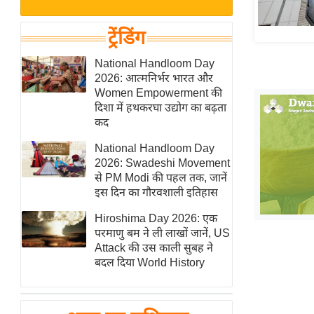
बजट
Hindi
खेल
News
ट्रेंडिंग
क्रिकेट
Hindi
National Handloom Day
IPL
2026: आत्मनिर्भर भारत और
Videos
2026
Women Empowerment की
क्राइम
दिशा में हथकरघा उद्योग का बढ़ता
कद
ई-पेपर
National Handloom Day
मिसाल बेमिसाल
2026: Swadeshi Movement
शख्सियत
से PM Modi की पहल तक, जानें
यंग इंडिया
इस दिन का गौरवशाली इतिहास
साहित्य जगत
Hiroshima Day 2026: एक
परमाणु बम ने ली लाखों जानें, US
ऑटो वर्ल्ड
Attack की उस काली सुबह ने
न्यूज ब्रीफ
बदल दिया World History
मनोरंजन जगत
बॉलीवुड