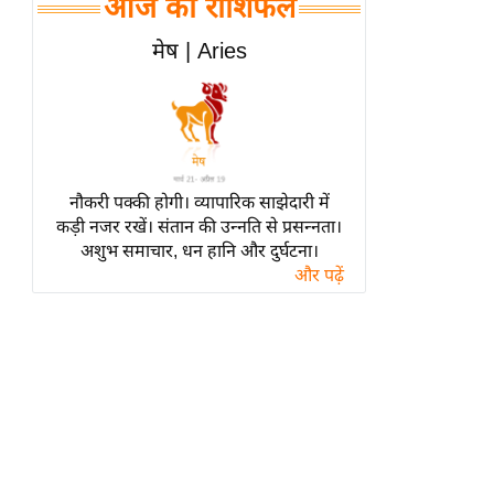
आज का राशिफल
हॉलीवुड
फिल्म समीक्षा
मेष | Aries
Breaking
News
लाइफस्टाइल
टेक्नॉलॉजी
नौकरी पक्की होगी। व्यापारिक साझेदारी में
ब्यूटी/फैशन
कड़ी नजर रखें। संतान की उन्नति से प्रसन्नता।
घरेलू नुस्खे
अशुभ समाचार, धन हानि और दुर्घटना।
और पढ़ें
पर्यटन स्थल
फिटनेस मंत्रा
रिलेशनशिप
राजनीति
विश्लेषण
समसामयिक
मातृभूमि