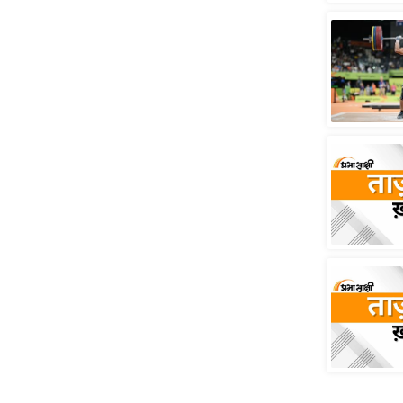
स्तंभ
एम.
आर.
आई.
चाय पर
समीक्षा
धर्म
ज्योतिष
प्रभु
महिमा/
धर्मस्थल
व्रत
त्योहार
राशिफल
विशेष