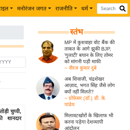
टाइल
मनोरंजन जगत
राजनीति
धर्म
स्तंभ
MP में कुशवाहा वोट बैंक की
ताकत के आगे झुकी BJP,
'गुलाटी' बयान के लिए तोमर
को मांगनी पड़ी माफी
~ नीरज कुमार दुबे
अब शिवाजी, चंद्रशेखर
ो
आज़ाद, भगत सिंह जैसे लोग
क्यों नहीं मिलते?
~ प्रोफ़ेसर (डॉ.) डी. के.
पांडेय
ड़ी चुप्पी,
मिलावटखोरों के खिलाफ भी
ी शानदार
करना पड़ेगा देशव्यापी
आंदोलन