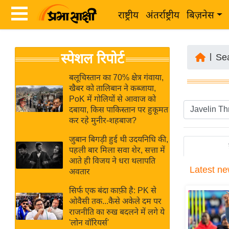
राष्ट्रीय
अंतर्राष्ट्रीय
बिज़नेस
Latest
ता
स्पेशल रिपोर्ट
News
|
Se
ज़ा
in
ख
बलूचिस्तान का 70% क्षेत्र गंवाया,
Hindi
खैबर को तालिबान ने कब्जाया,
ब
PoK में गोलियों से आवाज को
र
दबाया, किस पाकिस्तान पर हुकूमत
Hindi
कर रहे मुनीर-शहबाज?
राष्ट्रीय
News
अंतर्राष्ट्रीय
जुबान बिगड़ी हुई थी उदयनिधि की,
Live
पहली बार मिला सवा शेर, सत्ता में
बिज़नेस
आते ही विजय ने धरा थलापति
Latest
ne
उद्योग
अवतार
Breaking
जगत
News in
सिर्फ एक बंदा काफ़ी है: PK से
विशेषज्ञ
ओवैसी तक...कैसे अकेले दम पर
Hindi
राजनीति का रुख बदलने में लगे ये
राय
'लोन वॉरियर्स'