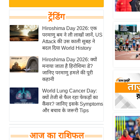
बजट
Hindi
खेल
News
ट्रेंडिंग
क्रिकेट
Hindi
Hiroshima Day 2026: एक
IPL
परमाणु बम ने ली लाखों जानें, US
Videos
2026
Attack की उस काली सुबह ने
क्राइम
बदल दिया World History
ई-पेपर
Hiroshima Day 2026: क्यों
मनाया जाता है हिरोशिमा डे?
मिसाल बेमिसाल
जानिए परमाणु हमले की पूरी
शख्सियत
कहानी
यंग इंडिया
World Lung Cancer Day:
साहित्य जगत
क्यों तेजी से फैल रहा फेफड़ों का
कैंसर? जानिए इसके Symptoms
ऑटो वर्ल्ड
और बचाव के जरूरी Tips
न्यूज ब्रीफ
मनोरंजन जगत
आज का राशिफल
बॉलीवुड