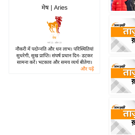
हॉलीवुड
मेष | Aries
फिल्म समीक्षा
Breaking
News
लाइफस्टाइल
नौकरी में पदोन्नति और धन लाभ। परिस्थितियां
टेक्नॉलॉजी
सुधरेगी, सुख प्राप्ति। संघर्ष प्रधान दिन- डटकर
ब्यूटी/फैशन
सामना करें। भटकाव और समय व्यर्थ बीतेगा।
घरेलू नुस्खे
और पढ़ें
पर्यटन स्थल
फिटनेस मंत्रा
रिलेशनशिप
राजनीति
विश्लेषण
समसामयिक
मातृभूमि