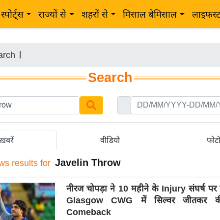
स्पोर्ट्स
राज्यों से
शहरों से
मिसाल बेमिसाल
लाइफस्
arch
|
Search
ख़बरें
वीडियो
फोट
Javelin Throw
ws results for
नीरज चोपड़ा ने 10 महीने के Injury संघर्ष पर तो
Glasgow CWG में सिल्वर जीतकर क
Comeback