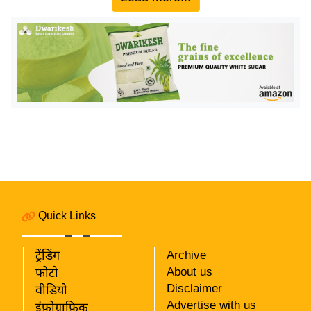
य
ब
ज
ट
खे
ल
क्रि
के
ट
I
P
L
Quick Links
2
0
ट्रेंडिंग
Archive
2
About us
फोटो
6
Disclaimer
वीडियो
Advertise with us
इंफ़ोग्राफ़िक
क्रा