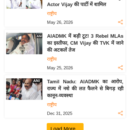
Actor Vijay की पार्टी में शामिल
य
राष्ट्रीय
बि
May 26, 2026
ज़
ने
AIADMK में बड़ी टूट! 3 Rebel MLAs
स
का इस्तीफा, CM Vijay की TVK में जाने
उ
की अटकलें तेज
द्यो
राष्ट्रीय
ग
May 25, 2026
ज
ग
Tamil Nadu: AIADMK का आरोप,
त
राज्य में नशे की लत फैलने से बिगड़ रही
वि
कानून-व्यवस्था
शे
राष्ट्रीय
ष
Dec 31, 2025
ज्ञ
रा
Load More...