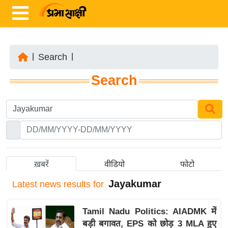
|
Search
|
ता
Search
ज़ा
ख
ब
र
रा
ष्ट्री
ख़बरें
वीडियो
फोटो
य
Jayakumar
Latest
news results for
अं
त
Tamil Nadu Politics: AIADMK में
र्रा
बड़ी बगावत, EPS को छोड़ 3 MLA हुए
ष्ट्री