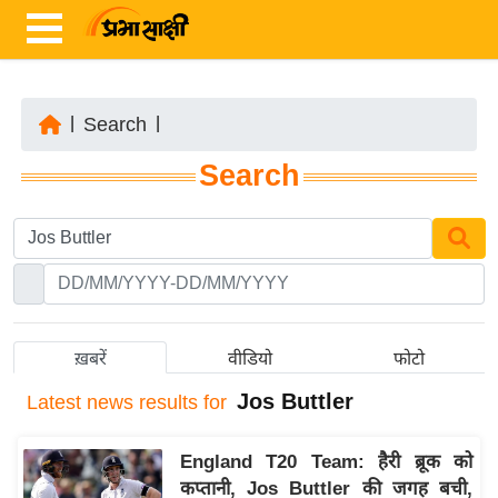
|
Search
|
ता
Search
ज़ा
ख
ब
र
रा
ष्ट्री
ख़बरें
वीडियो
फोटो
य
Jos Buttler
Latest
news results for
अं
त
England T20 Team: हैरी ब्रूक को
र्रा
कप्तानी, Jos Buttler की जगह बची,
ष्ट्री