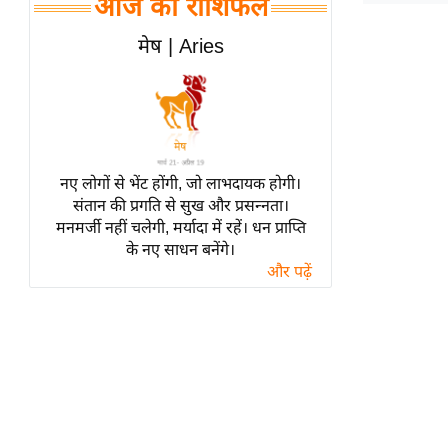
आज का राशिफल
हॉलीवुड
फिल्म समीक्षा
मेष | Aries
Breaking
News
लाइफस्टाइल
टेक्नॉलॉजी
नए लोगों से भेंट होंगी, जो लाभदायक होगी।
ब्यूटी/फैशन
संतान की प्रगति से सुख और प्रसन्नता।
घरेलू नुस्खे
मनमर्जी नहीं चलेगी, मर्यादा में रहें। धन प्राप्ति
के नए साधन बनेंगे।
पर्यटन स्थल
और पढ़ें
फिटनेस मंत्रा
रिलेशनशिप
राजनीति
विश्लेषण
समसामयिक
मातृभूमि