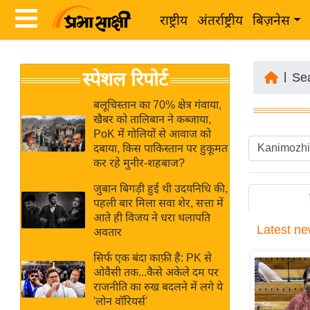
राष्ट्रीय
अंतर्राष्ट्रीय
बिज़नेस
Latest
ता
स्पेशल रिपोर्ट
News
|
Se
ज़ा
in
ख
बलूचिस्तान का 70% क्षेत्र गंवाया,
Hindi
खैबर को तालिबान ने कब्जाया,
ब
PoK में गोलियों से आवाज को
र
दबाया, किस पाकिस्तान पर हुकूमत
Hindi
कर रहे मुनीर-शहबाज?
राष्ट्रीय
News
अंतर्राष्ट्रीय
जुबान बिगड़ी हुई थी उदयनिधि की,
Live
पहली बार मिला सवा शेर, सत्ता में
बिज़नेस
आते ही विजय ने धरा थलापति
Latest
ne
उद्योग
अवतार
Breaking
जगत
News in
सिर्फ एक बंदा काफ़ी है: PK से
विशेषज्ञ
ओवैसी तक...कैसे अकेले दम पर
Hindi
राजनीति का रुख बदलने में लगे ये
राय
'लोन वॉरियर्स'