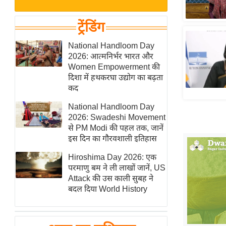
बजट
Hindi
खेल
News
ट्रेंडिंग
क्रिकेट
Hindi
National Handloom Day
IPL
2026: आत्मनिर्भर भारत और
Videos
2026
Women Empowerment की
क्राइम
दिशा में हथकरघा उद्योग का बढ़ता
कद
ई-पेपर
National Handloom Day
मिसाल बेमिसाल
2026: Swadeshi Movement
शख्सियत
से PM Modi की पहल तक, जानें
यंग इंडिया
इस दिन का गौरवशाली इतिहास
साहित्य जगत
Hiroshima Day 2026: एक
परमाणु बम ने ली लाखों जानें, US
ऑटो वर्ल्ड
Attack की उस काली सुबह ने
न्यूज ब्रीफ
बदल दिया World History
मनोरंजन जगत
बॉलीवुड