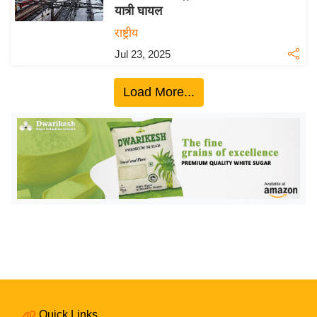
यात्री घायल
य
राष्ट्रीय
बि
Jul 23, 2025
ज़
ने
Load More...
स
उ
द्यो
ग
ज
ग
त
वि
शे
ष
ज्ञ
रा
Quick Links