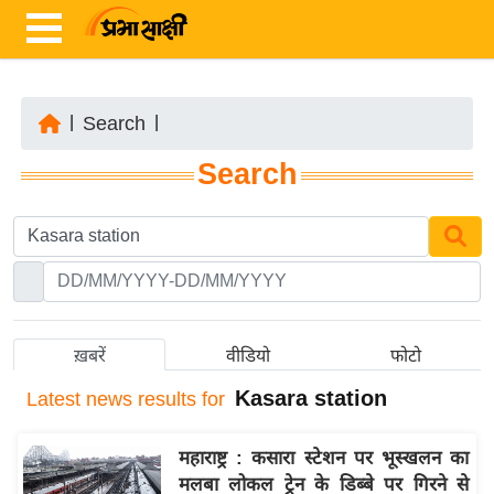
|
Search
|
ता
Search
ज़ा
ख
ब
र
रा
ष्ट्री
ख़बरें
वीडियो
फोटो
य
Kasara station
Latest
news results for
अं
त
महाराष्ट्र : कसारा स्टेशन पर भूस्खलन का
र्रा
मलबा लोकल ट्रेन के डिब्बे पर गिरने से
ष्ट्री