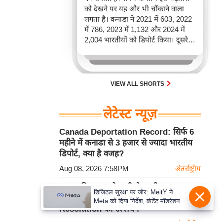
को देखने पर यह और भी चौंकाने वाला
लगता है। कनाडा ने 2021 में 603, 2022
में 786, 2023 में 1,132 और 2024 में
2,004 भारतीयों को डिपोर्ट किया। दूसरे
शब्दों में, 2021 से 2024 के बीच किसी भी
पूरे साल की तुलना में 2026 की पहली
छमाही में ज़्यादा भारतीयों को वापस भेजा
गया।
VIEW ALL SHORTS
लेटेस्ट न्यूज़
Canada Deportation Record: सिर्फ 6
महीने में कनाडा से 3 हजार से ज्यादा भारतीय
डिपोर्ट, क्या है वजह?
Aug 08, 2026 7:58PM
अंतर्राष्ट्रीय
UAE की Iran को कड़ी चेतावनी, ADNOC
डिजिटल सुरक्षा पर जोर: MeitY ने
टैंकर पर Missile Attack को बताया UN
Meta को दिया निर्देश, कंटेंट मॉडरेशन
Resolution का उल्लंघन
मजबूत करे