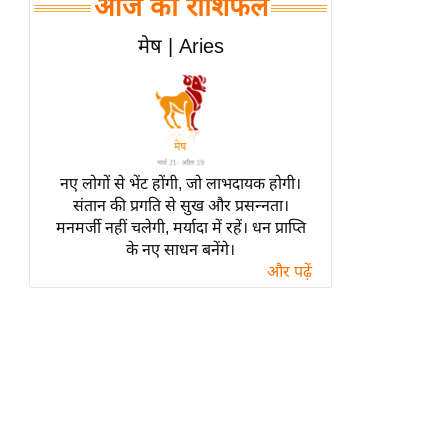
आज का राशिफल
हॉलीवुड
फिल्म समीक्षा
मेष | Aries
Breaking
News
लाइफस्टाइल
टेक्नॉलॉजी
नए लोगों से भेंट होंगी, जो लाभदायक होगी।
ब्यूटी/फैशन
संतान की प्रगति से सुख और प्रसन्नता।
घरेलू नुस्खे
मनमर्जी नहीं चलेगी, मर्यादा में रहें। धन प्राप्ति
के नए साधन बनेंगे।
पर्यटन स्थल
और पढ़ें
फिटनेस मंत्रा
रिलेशनशिप
राजनीति
विश्लेषण
समसामयिक
मातृभूमि