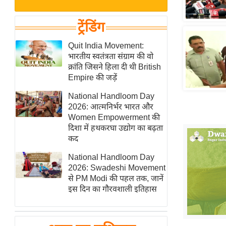
बजट
Hindi
खेल
News
ट्रेंडिंग
क्रिकेट
Hindi
Quit India Movement:
IPL
भारतीय स्वतंत्रता संग्राम की वो
Videos
2026
क्रांति जिसने हिला दी थी British
क्राइम
Empire की जड़ें
ई-पेपर
National Handloom Day
2026: आत्मनिर्भर भारत और
मिसाल बेमिसाल
Women Empowerment की
शख्सियत
दिशा में हथकरघा उद्योग का बढ़ता
यंग इंडिया
कद
साहित्य जगत
National Handloom Day
2026: Swadeshi Movement
ऑटो वर्ल्ड
से PM Modi की पहल तक, जानें
न्यूज ब्रीफ
इस दिन का गौरवशाली इतिहास
मनोरंजन जगत
बॉलीवुड