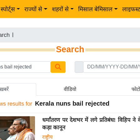
स्पोर्ट्स
राज्यों से
शहरों से
मिसाल बेमिसाल
लाइफस्
arch
|
Search
ख़बरें
वीडियो
फोट
Kerala nuns bail rejected
ws results for
धर्मांतरण पर देशभर में लगे प्रतिबंध! विहिप ने कें
कड़ा कानून
राष्ट्रीय