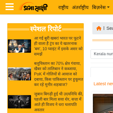
राष्ट्रीय
अंतर्राष्ट्रीय
बिज़नेस
Latest
ता
स्पेशल रिपोर्ट
News
|
Se
ज़ा
in
ख
आ गई बुरी खबर! भारत पर फूटने
Hindi
ही वाला है ट्रंप का ये खतरनाक
ब
'बम', 10 प्वाइंट में इसके असर को
र
समझें
Hindi
राष्ट्रीय
बलूचिस्तान का 70% क्षेत्र गंवाया,
News
अंतर्राष्ट्रीय
खैबर को तालिबान ने कब्जाया,
Live
PoK में गोलियों से आवाज को
बिज़नेस
दबाया, किस पाकिस्तान पर हुकूमत
Latest
ne
उद्योग
कर रहे मुनीर-शहबाज?
Breaking
जगत
News in
जुबान बिगड़ी हुई थी उदयनिधि की,
विशेषज्ञ
पहली बार मिला सवा शेर, सत्ता में
Hindi
आते ही विजय ने धरा थलापति
राय
अवतार