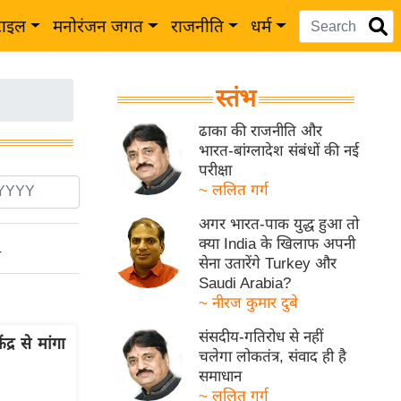
टाइल
मनोरंजन जगत
राजनीति
धर्म
स्तंभ
ढाका की राजनीति और
भारत-बांग्लादेश संबंधों की नई
परीक्षा
~ ललित गर्ग
अगर भारत-पाक युद्ध हुआ तो
क्या India के खिलाफ अपनी
ो
सेना उतारेंगे Turkey और
Saudi Arabia?
~ नीरज कुमार दुबे
संसदीय-गतिरोध से नहीं
द्र से मांगा
चलेगा लोकतंत्र, संवाद ही है
समाधान
~ ललित गर्ग