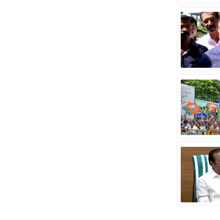
स्तंभ
एम.
आर.
आई.
चाय पर
समीक्षा
धर्म
ज्योतिष
प्रभु
महिमा/
धर्मस्थल
व्रत
त्योहार
राशिफल
विशेष