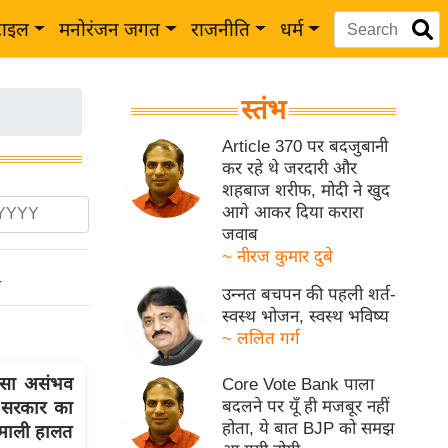
टाइल
मनोरंजन जगत
राजनीति
धर्म
स्तंभ
Article 370 पर बदजुबानी
कर रहे थे जरदारी और
शहबाज शरीफ, मोदी ने खुद
आगे आकर दिया करारा
जवाब
~ नीरज कुमार दुबे
ो
उन्नत बचपन की पहली शर्त-
स्वस्थ भोजन, स्वस्थ भविष्य
~ ललित गर्ग
ैसा असंभव
Core Vote Bank पाला
बदलने पर यूँ ही मजबूर नहीं
 सरकार का
होता, ये बात BJP को समझ
 माली हालत