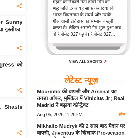
महान क्रांतिकारी नेता होची मिन को
श्रद्धांजलि देकर यह साफ कर दिया कि
भारत वियतनाम के संघर्ष और उसके
गौरवशाली इतिहास का सम्मान बखूबी
ter Sunny
करता है। लेकिन असली गेम शुरू हुआ जब
या इस्तीफा
वो रेजीमेंट 927 पहुंचे। रेजीमेंट 927
वियतनाम की वायुसेना की रीड है। यहां
एयर चीफ ने सीधे वियतनामी फाइटर
पायलट से बातचीत की। वियतनाम भी सुई
30 एम के भी उड़ाता है और भारत के पास
VIEW ALL SHORTS
ngress को
इसका सबसे बड़ा बेड़ा है।
लेटेस्ट न्यूज़
Mourinho की वापसी और Arsenal का
तगड़ा ऑफर, मुश्किल में Vinicius Jr; Real
Madrid ने बढ़ाया कॉन्ट्रैक्ट
, Shashi
Aug 05, 2026 11:25PM
खेल
Mikhailo Mudryk की 2 साल बाद मैदान पर
वापसी, Juventus के खिलाफ Pre-season