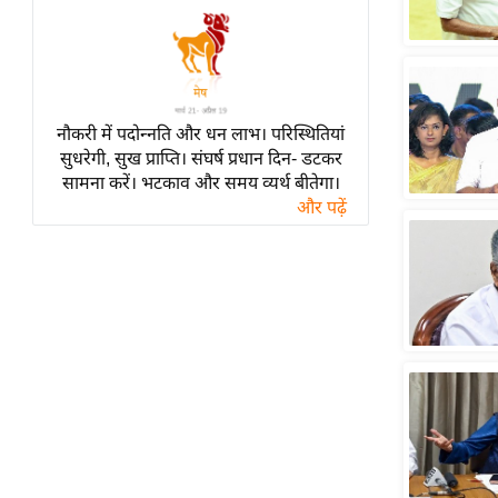
हॉलीवुड
फिल्म समीक्षा
Breaking
News
नौकरी में पदोन्नति और धन लाभ। परिस्थितियां
लाइफस्टाइल
सुधरेगी, सुख प्राप्ति। संघर्ष प्रधान दिन- डटकर
टेक्नॉलॉजी
सामना करें। भटकाव और समय व्यर्थ बीतेगा।
और पढ़ें
ब्यूटी/फैशन
घरेलू नुस्खे
पर्यटन स्थल
फिटनेस मंत्रा
रिलेशनशिप
राजनीति
विश्लेषण
समसामयिक
मातृभूमि