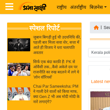
राष्ट्रीय
अंतर्राष्ट्रीय
बिज़नेस
Latest
ता
स्पेशल रिपोर्ट
News
|
Se
ज़ा
in
ख
जुबान बिगड़ी हुई थी उदयनिधि की,
Hindi
पहली बार मिला सवा शेर, सत्ता में
ब
आते ही विजय ने धरा थलापति
र
अवतार
Hindi
राष्ट्रीय
सिर्फ एक बंदा काफ़ी है: PK से
News
अंतर्राष्ट्रीय
ओवैसी तक...कैसे अकेले दम पर
Live
राजनीति का रुख बदलने में लगे ये
बिज़नेस
'लोन वॉरियर्स'
Latest
ne
उद्योग
Breaking
Chai Par Sameeksha: PM
जगत
News in
ने गाली देने वालों को किया माफ,
विशेषज्ञ
क्या Gen Z भी अब मोदी मोदी के
Hindi
नारे लगाएंगे?
राय