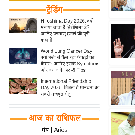
बजट
Hindi
ट्रेंडिंग
खेल
News
क्रिकेट
Hiroshima Day 2026: क्यों
Hindi
मनाया जाता है हिरोशिमा डे?
IPL
जानिए परमाणु हमले की पूरी
Videos
2026
कहानी
क्राइम
World Lung Cancer Day:
ई-पेपर
क्यों तेजी से फैल रहा फेफड़ों का
कैंसर? जानिए इसके Symptoms
मिसाल बेमिसाल
और बचाव के जरूरी Tips
शख्सियत
International Friendship
यंग इंडिया
Day 2026: मित्रता है मानवता का
साहित्य जगत
सबसे मजबूत सेतु
ऑटो वर्ल्ड
न्यूज ब्रीफ
आज का राशिफल
मनोरंजन जगत
मेष | Aries
बॉलीवुड