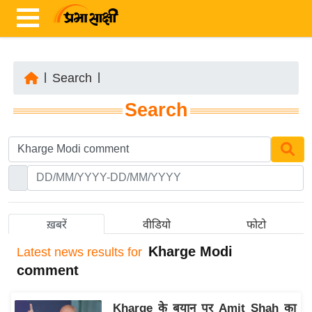
|
Search
|
ता
Search
ज़ा
ख
ब
र
रा
ष्ट्री
ख़बरें
वीडियो
फोटो
य
Kharge Modi
Latest
news results for
अं
comment
त
र्रा
Kharge के बयान पर Amit Shah का
ष्ट्री