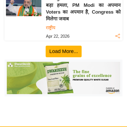
बड़ा हमला, PM Modi का अपमान
य
Voters का अपमान है, Congress को
बि
मिलेगा जवाब
ज़
राष्ट्रीय
ने
Apr 22, 2026
स
उ
Load More...
द्यो
ग
ज
ग
त
वि
शे
ष
ज्ञ
रा