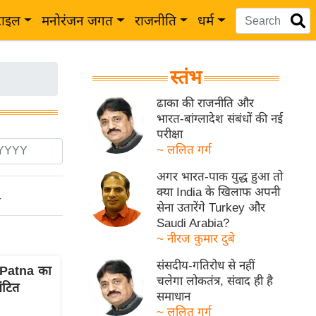
टाइल
मनोरंजन जगत
राजनीति
धर्म
स्तंभ
ढाका की राजनीति और
भारत-बांग्लादेश संबंधों की नई
परीक्षा
~ ललित गर्ग
अगर भारत-पाक युद्ध हुआ तो
क्या India के खिलाफ अपनी
ो
सेना उतारेंगे Turkey और
Saudi Arabia?
~ नीरज कुमार दुबे
संसदीय-गतिरोध से नहीं
ा Patna का
चलेगा लोकतंत्र, संवाद ही है
ंटित
समाधान
~ ललित गर्ग