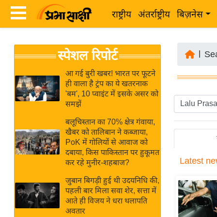
राष्ट्रीय
अंतर्राष्ट्रीय
बिज़नेस
Latest
ता
स्पेशल रिपोर्ट
News
|
Se
ज़ा
in
ख
आ गई बुरी खबर! भारत पर फूटने
Hindi
ही वाला है ट्रंप का ये खतरनाक
ब
'बम', 10 प्वाइंट में इसके असर को
र
समझें
Hindi
राष्ट्रीय
बलूचिस्तान का 70% क्षेत्र गंवाया,
News
अंतर्राष्ट्रीय
खैबर को तालिबान ने कब्जाया,
Live
PoK में गोलियों से आवाज को
बिज़नेस
दबाया, किस पाकिस्तान पर हुकूमत
Latest
ne
उद्योग
कर रहे मुनीर-शहबाज?
Breaking
जगत
News in
जुबान बिगड़ी हुई थी उदयनिधि की,
विशेषज्ञ
पहली बार मिला सवा शेर, सत्ता में
Hindi
आते ही विजय ने धरा थलापति
राय
अवतार