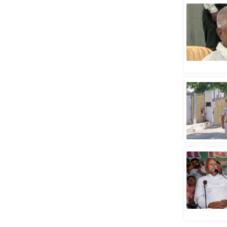
स्तंभ
एम.
आर.
आई.
चाय पर
समीक्षा
धर्म
ज्योतिष
प्रभु
महिमा/
धर्मस्थल
व्रत
त्योहार
राशिफल
विशेष