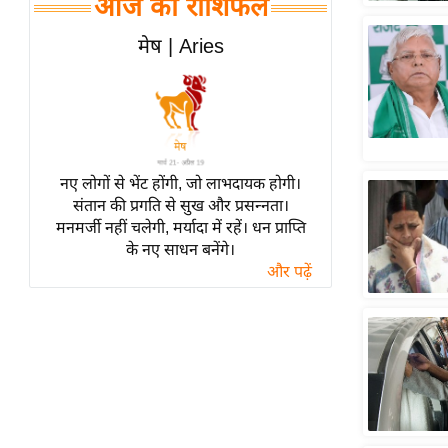
आज का राशिफल
हॉलीवुड
फिल्म समीक्षा
मेष | Aries
Breaking
News
लाइफस्टाइल
टेक्नॉलॉजी
नए लोगों से भेंट होंगी, जो लाभदायक होगी।
ब्यूटी/फैशन
संतान की प्रगति से सुख और प्रसन्नता।
घरेलू नुस्खे
मनमर्जी नहीं चलेगी, मर्यादा में रहें। धन प्राप्ति
के नए साधन बनेंगे।
पर्यटन स्थल
और पढ़ें
फिटनेस मंत्रा
रिलेशनशिप
राजनीति
विश्लेषण
समसामयिक
मातृभूमि