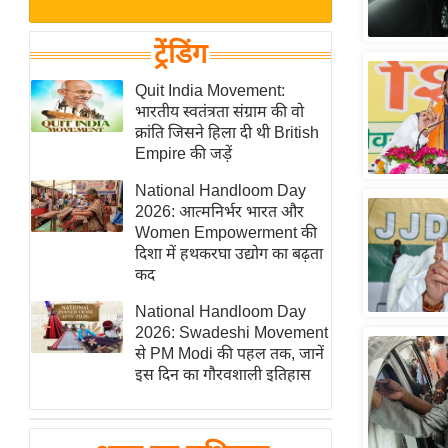
बजट
Hindi
खेल
News
ट्रेंडिंग
क्रिकेट
Hindi
Quit India Movement:
IPL
भारतीय स्वतंत्रता संग्राम की वो
Videos
2026
क्रांति जिसने हिला दी थी British
क्राइम
Empire की जड़ें
ई-पेपर
National Handloom Day
2026: आत्मनिर्भर भारत और
मिसाल बेमिसाल
Women Empowerment की
शख्सियत
दिशा में हथकरघा उद्योग का बढ़ता
यंग इंडिया
कद
साहित्य जगत
National Handloom Day
2026: Swadeshi Movement
ऑटो वर्ल्ड
से PM Modi की पहल तक, जानें
न्यूज ब्रीफ
इस दिन का गौरवशाली इतिहास
मनोरंजन जगत
बॉलीवुड