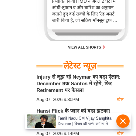
प्रभावित किया। IMD ने अगले 2 घंटों में
आंधी-तूफान व और बारिश का अनुमान
जताते हुए कई राज्यों के लिए 'रेड अलर्ट'
जारी किया है, जो सक्रिय मॉनसून ट्रफ़ और
चक्रवाती हवाओं के घेरे का परिणाम है,
जिससे यातायात बाधित होने के साथ-साथ
सफदरजंग अस्पताल में भी जलभराव की
स्थिति बनी।
VIEW ALL SHORTS
लेटेस्ट न्यूज़
Injury से जूझ रहे Neymar का बड़ा ऐलान:
December तक Santos में रहेंगे, फिर
Retirement पर फैसला
Aug 07, 2026 9:30PM
खेल
Hansi Flick के प्लान को बड़ा झटका!
Security Reasons से Barcelona ने
Tamil Nadu CM Vijay Sanghita
Divorce | विजय की पत्नी संगीता ने
टाला 15 August का अभ्यास मुकाबला
वापस ली तलाक की अर्जी, कोर्ट ने मामले
Aug 07, 2026 9:14PM
खेल
को किया निपटाया