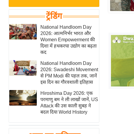
बजट
Hindi
खेल
News
ट्रेंडिंग
क्रिकेट
Hindi
National Handloom Day
IPL
2026: आत्मनिर्भर भारत और
Videos
2026
Women Empowerment की
क्राइम
दिशा में हथकरघा उद्योग का बढ़ता
कद
ई-पेपर
National Handloom Day
मिसाल बेमिसाल
2026: Swadeshi Movement
शख्सियत
से PM Modi की पहल तक, जानें
यंग इंडिया
इस दिन का गौरवशाली इतिहास
साहित्य जगत
Hiroshima Day 2026: एक
परमाणु बम ने ली लाखों जानें, US
ऑटो वर्ल्ड
Attack की उस काली सुबह ने
न्यूज ब्रीफ
बदल दिया World History
मनोरंजन जगत
बॉलीवुड