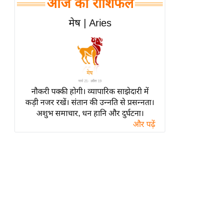
आज का राशिफल
हॉलीवुड
फिल्म समीक्षा
मेष | Aries
Breaking
News
लाइफस्टाइल
टेक्नॉलॉजी
नौकरी पक्की होगी। व्यापारिक साझेदारी में
ब्यूटी/फैशन
कड़ी नजर रखें। संतान की उन्नति से प्रसन्नता।
घरेलू नुस्खे
अशुभ समाचार, धन हानि और दुर्घटना।
और पढ़ें
पर्यटन स्थल
फिटनेस मंत्रा
रिलेशनशिप
राजनीति
विश्लेषण
समसामयिक
मातृभूमि