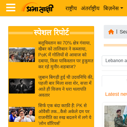
राष्ट्रीय
अंतर्राष्ट्रीय
बिज़नेस
Latest
ता
स्पेशल रिपोर्ट
News
|
Se
ज़ा
in
ख
बलूचिस्तान का 70% क्षेत्र गंवाया,
Hindi
खैबर को तालिबान ने कब्जाया,
ब
PoK में गोलियों से आवाज को
र
दबाया, किस पाकिस्तान पर हुकूमत
Hindi
कर रहे मुनीर-शहबाज?
राष्ट्रीय
News
अंतर्राष्ट्रीय
जुबान बिगड़ी हुई थी उदयनिधि की,
Live
पहली बार मिला सवा शेर, सत्ता में
बिज़नेस
आते ही विजय ने धरा थलापति
Latest
ne
उद्योग
अवतार
Breaking
जगत
News in
सिर्फ एक बंदा काफ़ी है: PK से
विशेषज्ञ
ओवैसी तक...कैसे अकेले दम पर
Hindi
राजनीति का रुख बदलने में लगे ये
राय
'लोन वॉरियर्स'