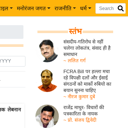
टाइल
मनोरंजन जगत
राजनीति
धर्म
स्तंभ
संसदीय-गतिरोध से नहीं
चलेगा लोकतंत्र, संवाद ही है
समाधान
~ ललित गर्ग
FCRA Bill पर हल्ला मचा
रहे विपक्षी दलों और ईसाई
ो
संगठनों को मार्को रुबियो का
बयान सुनना चाहिए
~ नीरज कुमार दुबे
राजेंद्र माथुर- विचारों की
नक लेबनान
पत्रकारिता के नायक
~ प्रो. संजय द्विवेदी