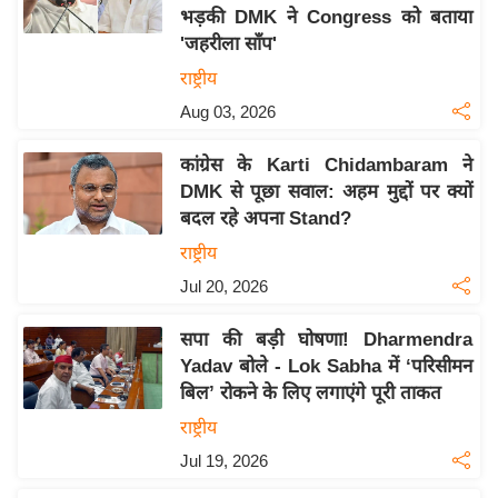
भड़की DMK ने Congress को बताया
य
'जहरीला साँप'
बि
राष्ट्रीय
ज़
Aug 03, 2026
ने
स
कांग्रेस के Karti Chidambaram ने
उ
DMK से पूछा सवाल: अहम मुद्दों पर क्यों
द्यो
बदल रहे अपना Stand?
ग
राष्ट्रीय
ज
Jul 20, 2026
ग
त
सपा की बड़ी घोषणा! Dharmendra
वि
Yadav बोले - Lok Sabha में ‘परिसीमन
शे
बिल’ रोकने के लिए लगाएंगे पूरी ताकत
ष
राष्ट्रीय
ज्ञ
Jul 19, 2026
रा