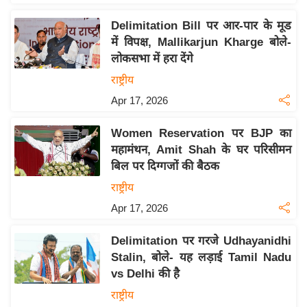
इ
Delimitation Bill पर आर-पार के मूड
म
में विपक्ष, Mallikarjun Kharge बोले-
ई
लोकसभा में हरा देंगे
-
राष्ट्रीय
पे
Apr 17, 2026
प
र
Women Reservation पर BJP का
मि
महामंथन, Amit Shah के घर परिसीमन
सा
बिल पर दिग्गजों की बैठक
ल
राष्ट्रीय
Apr 17, 2026
बे
मि
Delimitation पर गरजे Udhayanidhi
सा
Stalin, बोले- यह लड़ाई Tamil Nadu
ल
vs Delhi की है
श
राष्ट्रीय