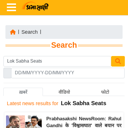
|
Search
|
ता
Search
ज़ा
ख
ब
र
रा
ष्ट्री
ख़बरें
वीडियो
फोटो
य
Lok Sabha Seats
Latest
news results for
अं
त
Prabhasakshi NewsRoom: Rahul
र्रा
Gandhi के 'विश्वासघात' वाले बयान पर
ष्ट्री