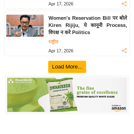
ख्सि
Apr 17, 2026
य
त
Women's Reservation Bill पर बोले
Kiren Rijiju, ये कानूनी Process,
यं
विपक्ष न करे Politics
ग
राष्ट्रीय
इं
डि
Apr 17, 2026
या
Load More...
सा
हि
त्य
ज
ग
त
ऑ
टो
व