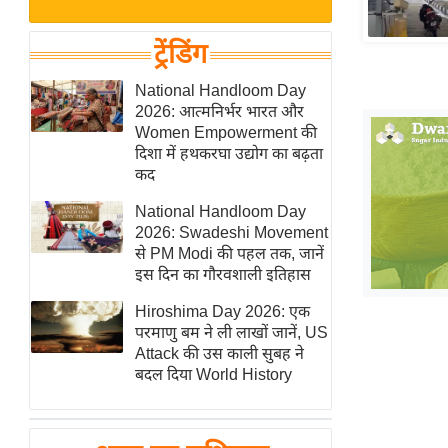
बजट
Hindi
खेल
News
ट्रेंडिंग
क्रिकेट
Hindi
National Handloom Day
IPL
2026: आत्मनिर्भर भारत और
Videos
2026
Women Empowerment की
क्राइम
दिशा में हथकरघा उद्योग का बढ़ता
कद
ई-पेपर
National Handloom Day
मिसाल बेमिसाल
2026: Swadeshi Movement
शख्सियत
से PM Modi की पहल तक, जानें
यंग इंडिया
इस दिन का गौरवशाली इतिहास
साहित्य जगत
Hiroshima Day 2026: एक
परमाणु बम ने ली लाखों जानें, US
ऑटो वर्ल्ड
Attack की उस काली सुबह ने
न्यूज ब्रीफ
बदल दिया World History
मनोरंजन जगत
बॉलीवुड