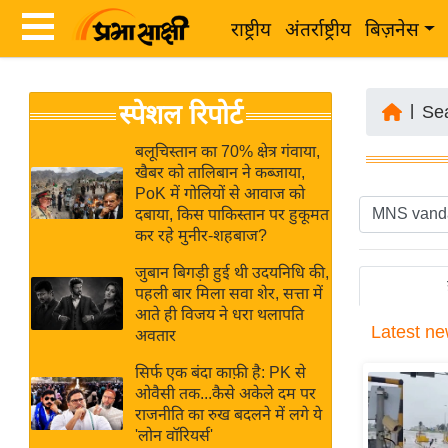
राष्ट्रीय
अंतर्राष्ट्रीय
बिज़नेस
Latest
ता
स्पेशल रिपोर्ट
News
|
Se
ज़ा
in
ख
बलूचिस्तान का 70% क्षेत्र गंवाया,
Hindi
खैबर को तालिबान ने कब्जाया,
ब
PoK में गोलियों से आवाज को
र
दबाया, किस पाकिस्तान पर हुकूमत
Hindi
कर रहे मुनीर-शहबाज?
राष्ट्रीय
News
अंतर्राष्ट्रीय
जुबान बिगड़ी हुई थी उदयनिधि की,
Live
पहली बार मिला सवा शेर, सत्ता में
बिज़नेस
आते ही विजय ने धरा थलापति
Latest
ne
उद्योग
अवतार
Breaking
जगत
News in
सिर्फ एक बंदा काफ़ी है: PK से
विशेषज्ञ
ओवैसी तक...कैसे अकेले दम पर
Hindi
राजनीति का रुख बदलने में लगे ये
राय
'लोन वॉरियर्स'