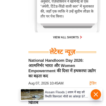
अनुसार, पेज़ेशकियन ने खामेनेई से एक
"अंधेरी, टिंटेड-विंडो वाली कार" में मुलाकात
की, जहाँ एक व्यक्ति ने उन्हें सुप्रीम लीडर के
तौर पर पेश किया।
VIEW ALL SHORTS
लेटेस्ट न्यूज़
National Handloom Day 2026:
आत्मनिर्भर भारत और Women
Empowerment की दिशा में हथकरघा उद्योग
का बढ़ता कद
Aug 07, 2026 10:45AM
ट्रेंडिंग
Praggnanandhaa ने St Louis में 23.5
Assam Floods | असम में बाढ़ की
स्थिति विकराल! मौतों का आंकड़ा 97
अंक बनाकर जीता पहला Rapid and Blitz
पहुंचा, 15 जिलों के 1.68 लाख लोग
खिताब
प्रभावित