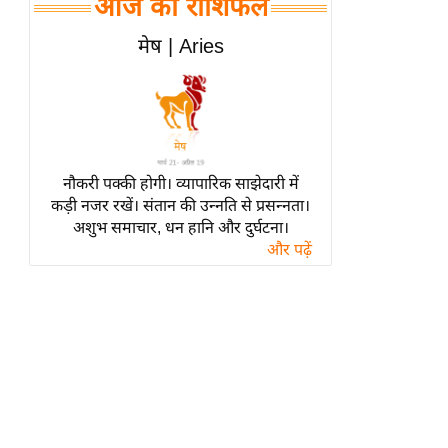
आज का राशिफल
हॉलीवुड
फिल्म समीक्षा
मेष | Aries
Breaking
News
लाइफस्टाइल
टेक्नॉलॉजी
नौकरी पक्की होगी। व्यापारिक साझेदारी में
ब्यूटी/फैशन
कड़ी नजर रखें। संतान की उन्नति से प्रसन्नता।
घरेलू नुस्खे
अशुभ समाचार, धन हानि और दुर्घटना।
और पढ़ें
पर्यटन स्थल
फिटनेस मंत्रा
रिलेशनशिप
राजनीति
विश्लेषण
समसामयिक
मातृभूमि