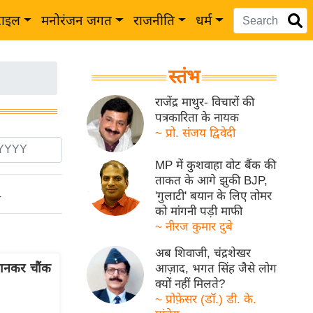
टाइल
मनोरंजन जगत
राजनीति
धर्म
स्तंभ
राजेंद्र माथुर- विचारों की
पत्रकारिता के नायक
~ प्रो. संजय द्विवेदी
MP में कुशवाहा वोट बैंक की
ताकत के आगे झुकी BJP,
'गुलाटी' बयान के लिए तोमर
ो
को मांगनी पड़ी माफी
~ नीरज कुमार दुबे
अब शिवाजी, चंद्रशेखर
जानकर चौंक
आज़ाद, भगत सिंह जैसे लोग
क्यों नहीं मिलते?
~ प्रोफ़ेसर (डॉ.) डी. के.