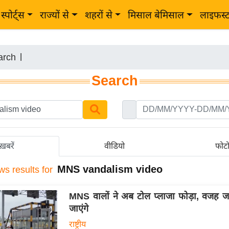
स्पोर्ट्स
राज्यों से
शहरों से
मिसाल बेमिसाल
लाइफस्
arch
|
Search
ख़बरें
वीडियो
फोट
MNS vandalism video
ws results for
MNS वालों ने अब टोल प्लाजा फोड़ा, वजह 
जाएंगे
राष्ट्रीय