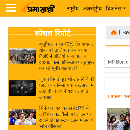
राष्ट्रीय
अंतर्राष्ट्रीय
बिज़नेस
Latest
ता
स्पेशल रिपोर्ट
News
|
Se
ज़ा
in
ख
बलूचिस्तान का 70% क्षेत्र गंवाया,
Hindi
खैबर को तालिबान ने कब्जाया,
ब
PoK में गोलियों से आवाज को
र
दबाया, किस पाकिस्तान पर हुकूमत
Hindi
कर रहे मुनीर-शहबाज?
राष्ट्रीय
News
अंतर्राष्ट्रीय
जुबान बिगड़ी हुई थी उदयनिधि की,
Live
पहली बार मिला सवा शेर, सत्ता में
बिज़नेस
आते ही विजय ने धरा थलापति
Latest
ne
उद्योग
अवतार
Breaking
जगत
News in
सिर्फ एक बंदा काफ़ी है: PK से
विशेषज्ञ
ओवैसी तक...कैसे अकेले दम पर
Hindi
राजनीति का रुख बदलने में लगे ये
राय
'लोन वॉरियर्स'