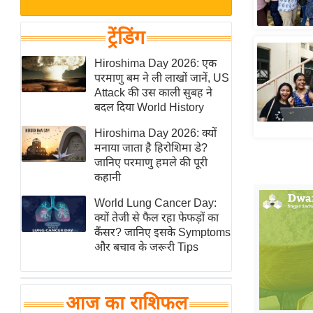
बजट
Hindi
खेल
News
ट्रेंडिंग
क्रिकेट
Hindi
Hiroshima Day 2026: एक
IPL
परमाणु बम ने ली लाखों जानें, US
Videos
2026
Attack की उस काली सुबह ने
क्राइम
बदल दिया World History
ई-पेपर
Hiroshima Day 2026: क्यों
मनाया जाता है हिरोशिमा डे?
मिसाल बेमिसाल
जानिए परमाणु हमले की पूरी
शख्सियत
कहानी
यंग इंडिया
World Lung Cancer Day:
साहित्य जगत
क्यों तेजी से फैल रहा फेफड़ों का
कैंसर? जानिए इसके Symptoms
ऑटो वर्ल्ड
और बचाव के जरूरी Tips
न्यूज ब्रीफ
मनोरंजन जगत
आज का राशिफल
बॉलीवुड