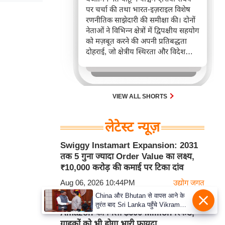
पर चर्चा की तथा भारत-इज़राइल विशेष
रणनीतिक साझेदारी की समीक्षा की। दोनों
नेताओं ने विभिन्न क्षेत्रों में द्विपक्षीय सहयोग
को मज़बूत करने की अपनी प्रतिबद्धता
दोहराई, जो क्षेत्रीय स्थिरता और विदेश
नीति में भारत के बढ़ते महत्व को रेखांकित
करता है।
VIEW ALL SHORTS
लेटेस्ट न्यूज़
Swiggy Instamart Expansion: 2031
तक 5 गुना ज्यादा Order Value का लक्ष्य,
₹10,000 करोड़ की कमाई पर टिका दांव
Aug 06, 2026 10:44PM
उद्योग जगत
China और Bhutan से वापस आने के
US Supreme Court के बड़े फैसले के बाद
तुरंत बाद Sri Lanka पहुँचे Vikram
Amazon को मिला $600 Million रिफंड,
Misri, भारत के जबरदस्त दाँव से दुनिया
ग्राहकों को भी होगा भारी फायदा
हुई हैरान