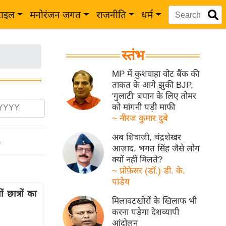
टाइल
मनोरंजन जगत
राजनीति
धर्म
स्तंभ
MP में कुशवाहा वोट बैंक की
ताकत के आगे झुकी BJP,
'गुलाटी' बयान के लिए तोमर
को मांगनी पड़ी माफी
~ नीरज कुमार दुबे
अब शिवाजी, चंद्रशेखर
ो
आज़ाद, भगत सिंह जैसे लोग
क्यों नहीं मिलते?
~ प्रोफ़ेसर (डॉ.) डी. के.
पांडेय
ात्रों का
मिलावटखोरों के खिलाफ भी
करना पड़ेगा देशव्यापी
आंदोलन