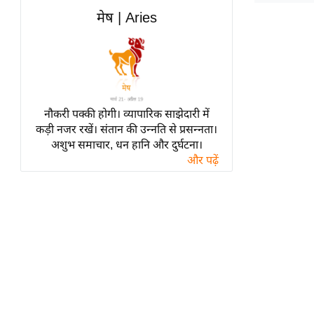
हॉलीवुड
मेष | Aries
फिल्म समीक्षा
Breaking
News
लाइफस्टाइल
नौकरी पक्की होगी। व्यापारिक साझेदारी में
टेक्नॉलॉजी
कड़ी नजर रखें। संतान की उन्नति से प्रसन्नता।
ब्यूटी/फैशन
अशुभ समाचार, धन हानि और दुर्घटना।
घरेलू नुस्खे
और पढ़ें
पर्यटन स्थल
फिटनेस मंत्रा
रिलेशनशिप
राजनीति
विश्लेषण
समसामयिक
मातृभूमि