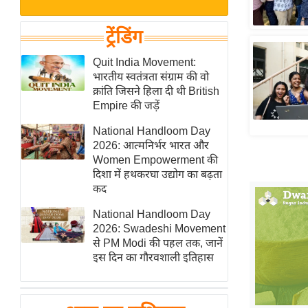
बजट
Hindi
खेल
News
ट्रेंडिंग
क्रिकेट
Hindi
Quit India Movement:
IPL
भारतीय स्वतंत्रता संग्राम की वो
Videos
2026
क्रांति जिसने हिला दी थी British
क्राइम
Empire की जड़ें
ई-पेपर
National Handloom Day
2026: आत्मनिर्भर भारत और
मिसाल बेमिसाल
Women Empowerment की
शख्सियत
दिशा में हथकरघा उद्योग का बढ़ता
यंग इंडिया
कद
साहित्य जगत
National Handloom Day
2026: Swadeshi Movement
ऑटो वर्ल्ड
से PM Modi की पहल तक, जानें
न्यूज ब्रीफ
इस दिन का गौरवशाली इतिहास
मनोरंजन जगत
बॉलीवुड