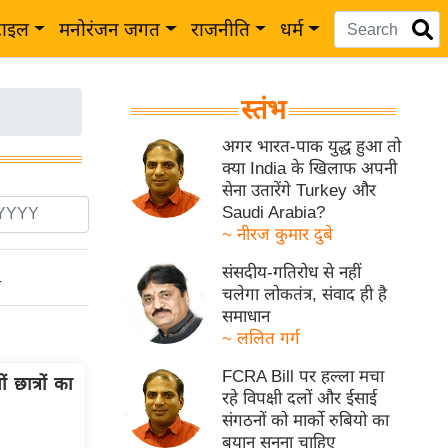
टाइल
मनोरंजन जगत
राजनीति
धर्म
स्तंभ
अगर भारत-पाक युद्ध हुआ तो
क्या India के खिलाफ अपनी
सेना उतारेंगे Turkey और
Saudi Arabia?
~ नीरज कुमार दुबे
संसदीय-गतिरोध से नहीं
ो
चलेगा लोकतंत्र, संवाद ही है
समाधान
~ ललित गर्ग
FCRA Bill पर हल्ला मचा
ात्रों का
रहे विपक्षी दलों और ईसाई
संगठनों को मार्को रुबियो का
बयान सुनना चाहिए