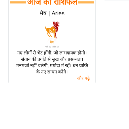
आज का राशिफल
हॉलीवुड
फिल्म समीक्षा
मेष | Aries
Breaking
News
लाइफस्टाइल
टेक्नॉलॉजी
नए लोगों से भेंट होंगी, जो लाभदायक होगी।
ब्यूटी/फैशन
संतान की प्रगति से सुख और प्रसन्नता।
घरेलू नुस्खे
मनमर्जी नहीं चलेगी, मर्यादा में रहें। धन प्राप्ति
के नए साधन बनेंगे।
पर्यटन स्थल
और पढ़ें
फिटनेस मंत्रा
रिलेशनशिप
राजनीति
विश्लेषण
समसामयिक
मातृभूमि