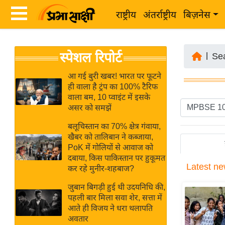
राष्ट्रीय
अंतर्राष्ट्रीय
बिज़नेस
Latest
ता
स्पेशल रिपोर्ट
News
|
Se
ज़ा
in
ख
आ गई बुरी खबर! भारत पर फूटने
Hindi
ही वाला है ट्रंप का 100% टैरिफ
ब
वाला बम, 10 प्वाइंट में इसके
र
असर को समझें
Hindi
राष्ट्रीय
बलूचिस्तान का 70% क्षेत्र गंवाया,
News
अंतर्राष्ट्रीय
खैबर को तालिबान ने कब्जाया,
Live
PoK में गोलियों से आवाज को
बिज़नेस
दबाया, किस पाकिस्तान पर हुकूमत
Latest
ne
उद्योग
कर रहे मुनीर-शहबाज?
Breaking
जगत
News in
जुबान बिगड़ी हुई थी उदयनिधि की,
विशेषज्ञ
पहली बार मिला सवा शेर, सत्ता में
Hindi
आते ही विजय ने धरा थलापति
राय
अवतार