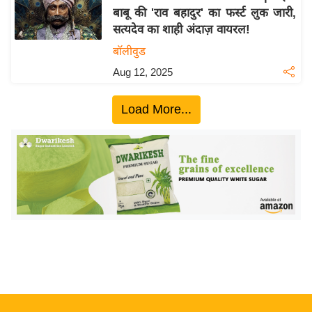
बाबू की 'राव बहादुर' का फर्स्ट लुक जारी,
य
सत्यदेव का शाही अंदाज़ वायरल!
बि
बॉलीवुड
ज़
Aug 12, 2025
ने
स
Load More...
उ
द्यो
ग
ज
ग
त
वि
शे
ष
ज्ञ
रा