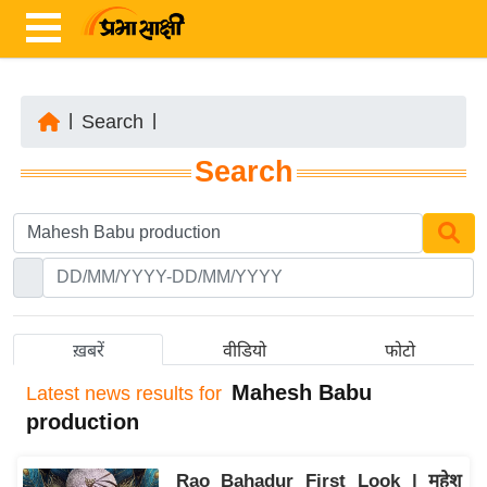
|
Search
|
ता
Search
ज़ा
ख
ब
र
रा
ष्ट्री
ख़बरें
वीडियो
फोटो
य
Mahesh Babu
Latest
news results for
अं
production
त
र्रा
Rao Bahadur First Look | महेश
ष्ट्री