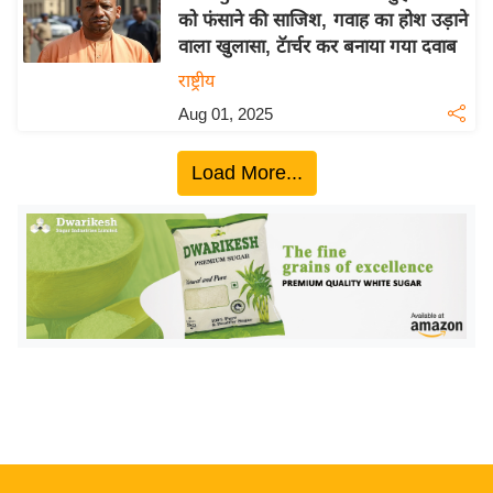
को फंसाने की साजिश, गवाह का होश उड़ाने
य
वाला खुलासा, टॅार्चर कर बनाया गया दवाब
बि
राष्ट्रीय
ज़
Aug 01, 2025
ने
स
Load More...
उ
द्यो
ग
ज
ग
त
वि
शे
ष
ज्ञ
रा