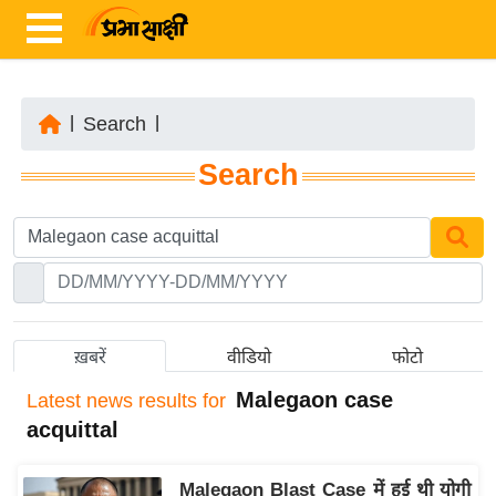
|
Search
|
ता
Search
ज़ा
ख
ब
र
रा
ष्ट्री
ख़बरें
वीडियो
फोटो
य
Malegaon case
Latest
news results for
अं
acquittal
त
र्रा
Malegaon Blast Case में हुई थी योगी
ष्ट्री