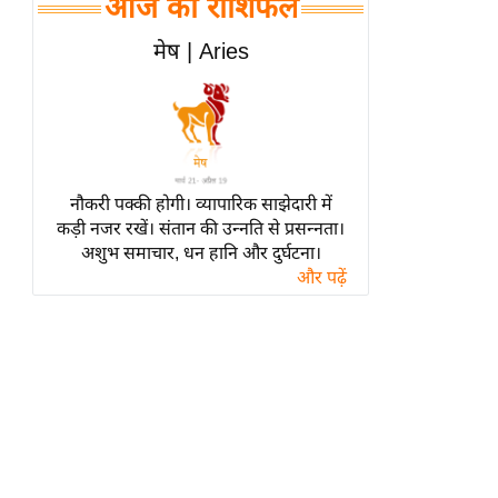
आज का राशिफल
हॉलीवुड
फिल्म समीक्षा
मेष | Aries
Breaking
News
लाइफस्टाइल
टेक्नॉलॉजी
नौकरी पक्की होगी। व्यापारिक साझेदारी में
ब्यूटी/फैशन
कड़ी नजर रखें। संतान की उन्नति से प्रसन्नता।
घरेलू नुस्खे
अशुभ समाचार, धन हानि और दुर्घटना।
और पढ़ें
पर्यटन स्थल
फिटनेस मंत्रा
रिलेशनशिप
राजनीति
विश्लेषण
समसामयिक
मातृभूमि