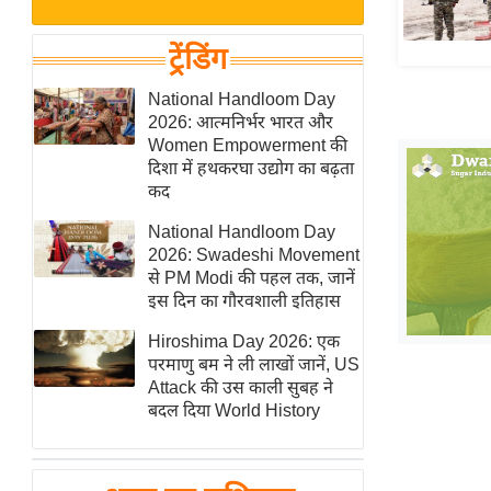
बजट
Hindi
खेल
News
ट्रेंडिंग
क्रिकेट
Hindi
National Handloom Day
IPL
2026: आत्मनिर्भर भारत और
Videos
2026
Women Empowerment की
क्राइम
दिशा में हथकरघा उद्योग का बढ़ता
कद
ई-पेपर
National Handloom Day
मिसाल बेमिसाल
2026: Swadeshi Movement
शख्सियत
से PM Modi की पहल तक, जानें
यंग इंडिया
इस दिन का गौरवशाली इतिहास
साहित्य जगत
Hiroshima Day 2026: एक
परमाणु बम ने ली लाखों जानें, US
ऑटो वर्ल्ड
Attack की उस काली सुबह ने
न्यूज ब्रीफ
बदल दिया World History
मनोरंजन जगत
बॉलीवुड