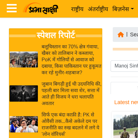
राष्ट्रीय
अंतर्राष्ट्रीय
बिज़नेस
Latest
ता
स्पेशल रिपोर्ट
News
|
Se
ज़ा
in
ख
बलूचिस्तान का 70% क्षेत्र गंवाया,
Hindi
खैबर को तालिबान ने कब्जाया,
ब
PoK में गोलियों से आवाज को
र
दबाया, किस पाकिस्तान पर हुकूमत
Hindi
कर रहे मुनीर-शहबाज?
राष्ट्रीय
News
अंतर्राष्ट्रीय
जुबान बिगड़ी हुई थी उदयनिधि की,
Live
पहली बार मिला सवा शेर, सत्ता में
बिज़नेस
आते ही विजय ने धरा थलापति
Latest
ne
उद्योग
अवतार
Breaking
जगत
News in
सिर्फ एक बंदा काफ़ी है: PK से
विशेषज्ञ
ओवैसी तक...कैसे अकेले दम पर
Hindi
राजनीति का रुख बदलने में लगे ये
राय
'लोन वॉरियर्स'