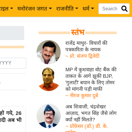
टाइल
मनोरंजन जगत
राजनीति
धर्म
स्तंभ
राजेंद्र माथुर- विचारों की
पत्रकारिता के नायक
~ प्रो. संजय द्विवेदी
MP में कुशवाहा वोट बैंक की
ताकत के आगे झुकी BJP,
'गुलाटी' बयान के लिए तोमर
ो
को मांगनी पड़ी माफी
~ नीरज कुमार दुबे
अब शिवाजी, चंद्रशेखर
ो गये, 26
आज़ाद, भगत सिंह जैसे लोग
क्यों नहीं मिलते?
कवादी अब भी
~ प्रोफ़ेसर (डॉ.) डी. के.