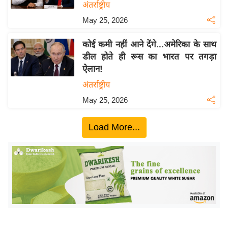
ख्सि
अंतर्राष्ट्रीय
य
May 25, 2026
त
कोई कमी नहीं आने देंगे...अमेरिका के साथ
यं
डील होते ही रूस का भारत पर तगड़ा
ग
ऐलान!
इं
अंतर्राष्ट्रीय
डि
या
May 25, 2026
सा
Load More...
हि
त्य
ज
ग
त
ऑ
टो
व