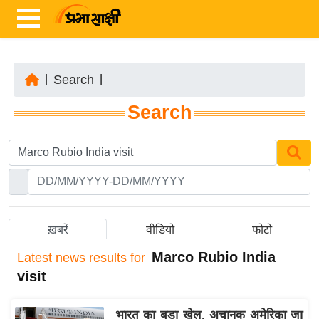
|
Search
|
ता
Search
ज़ा
ख
ब
र
रा
ष्ट्री
ख़बरें
वीडियो
फोटो
य
Marco Rubio India
Latest
news results for
अं
visit
त
र्रा
भारत का बड़ा खेल, अचानक अमेरिका जा
ष्ट्री