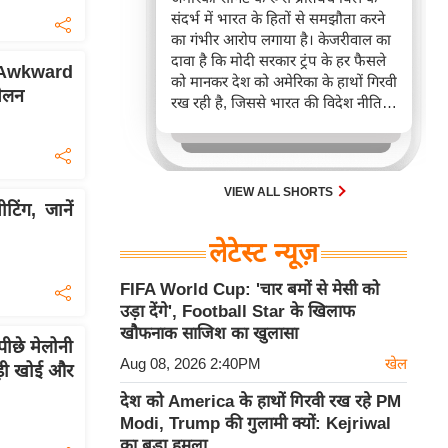
संदर्भ में भारत के हितों से समझौता करने
का गंभीर आरोप लगाया है। केजरीवाल का
दावा है कि मोदी सरकार ट्रंप के हर फैसले
 की Awkward
को मानकर देश को अमेरिका के हाथों गिरवी
मेलन
रख रही है, जिससे भारत की विदेश नीति
और आर्थिक संप्रभुता पर गहरा नकारात्मक
प्रभाव पड़ रहा है। यह विधेयक भारत
सहित रूसी तेल-गैस खरीदने वाले देशों पर
कड़े टैरिफ लगा सकता है।
VIEW ALL SHORTS
ंग, जानें
लेटेस्ट न्यूज़
FIFA World Cup: 'चार बमों से मेसी को
उड़ा देंगे', Football Star के खिलाफ
खौफनाक साजिश का खुलासा
ीछे मेलोनी
Aug 08, 2026 2:40PM
खेल
घड़ी खोई और
देश को America के हाथों गिरवी रख रहे PM
Modi, Trump की गुलामी क्यों: Kejriwal
का बड़ा हमला