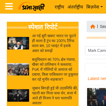
राष्ट्रीय
अंतर्राष्ट्रीय
बिज़नेस
Latest
ता
स्पेशल रिपोर्ट
News
|
Se
ज़ा
in
ख
आ गई बुरी खबर! भारत पर फूटने
Hindi
ही वाला है ट्रंप का 100% टैरिफ
ब
वाला बम, 10 प्वाइंट में इसके
र
असर को समझें
Hindi
राष्ट्रीय
बलूचिस्तान का 70% क्षेत्र गंवाया,
News
अंतर्राष्ट्रीय
खैबर को तालिबान ने कब्जाया,
Live
PoK में गोलियों से आवाज को
बिज़नेस
दबाया, किस पाकिस्तान पर हुकूमत
Latest
ne
उद्योग
कर रहे मुनीर-शहबाज?
Breaking
जगत
News in
जुबान बिगड़ी हुई थी उदयनिधि की,
विशेषज्ञ
पहली बार मिला सवा शेर, सत्ता में
Hindi
आते ही विजय ने धरा थलापति
राय
अवतार