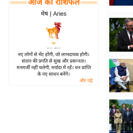
आज का राशिफल
हॉलीवुड
फिल्म समीक्षा
मेष | Aries
Breaking
News
लाइफस्टाइल
टेक्नॉलॉजी
नए लोगों से भेंट होंगी, जो लाभदायक होगी।
ब्यूटी/फैशन
संतान की प्रगति से सुख और प्रसन्नता।
घरेलू नुस्खे
मनमर्जी नहीं चलेगी, मर्यादा में रहें। धन प्राप्ति
के नए साधन बनेंगे।
पर्यटन स्थल
और पढ़ें
फिटनेस मंत्रा
रिलेशनशिप
राजनीति
विश्लेषण
समसामयिक
मातृभूमि