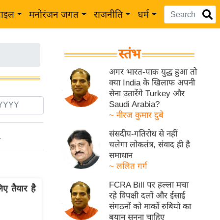
टाइल
मनोरंजन जगत
राजनीति
धर्म
स्तंभ
अगर भारत-पाक युद्ध हुआ तो
क्या India के खिलाफ अपनी
सेना उतारेंगे Turkey और
Saudi Arabia?
~ नीरज कुमार दुबे
संसदीय-गतिरोध से नहीं
ो
चलेगा लोकतंत्र, संवाद ही है
समाधान
~ ललित गर्ग
FCRA Bill पर हल्ला मचा
िए तैयार है
रहे विपक्षी दलों और ईसाई
संगठनों को मार्को रुबियो का
बयान सुनना चाहिए