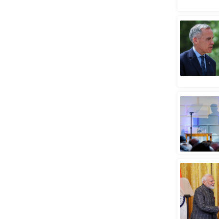
स्तंभ
एम.
आर.
आई.
चाय पर
समीक्षा
धर्म
ज्योतिष
प्रभु
महिमा/
धर्मस्थल
व्रत
त्योहार
राशिफल
विशेष