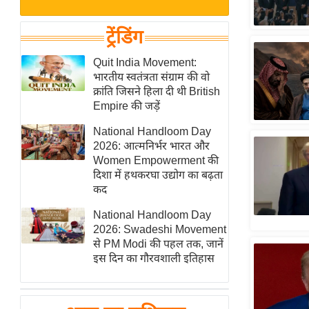
बजट
Hindi
खेल
News
ट्रेंडिंग
क्रिकेट
Hindi
Quit India Movement:
IPL
भारतीय स्वतंत्रता संग्राम की वो
Videos
2026
क्रांति जिसने हिला दी थी British
क्राइम
Empire की जड़ें
ई-पेपर
National Handloom Day
2026: आत्मनिर्भर भारत और
मिसाल बेमिसाल
Women Empowerment की
शख्सियत
दिशा में हथकरघा उद्योग का बढ़ता
यंग इंडिया
कद
साहित्य जगत
National Handloom Day
2026: Swadeshi Movement
ऑटो वर्ल्ड
से PM Modi की पहल तक, जानें
न्यूज ब्रीफ
इस दिन का गौरवशाली इतिहास
मनोरंजन जगत
बॉलीवुड