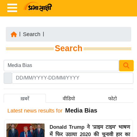
|
Search
|
ता
Search
ज़ा
ख
ब
र
रा
ष्ट्री
ख़बरें
वीडियो
फोटो
य
Media Bias
Latest
news results for
अं
त
Donald Trump ने 'प्राइम टाइम' भाषण
र्रा
में फिर उठाया 2020 की चुनावी हार का
ष्ट्री