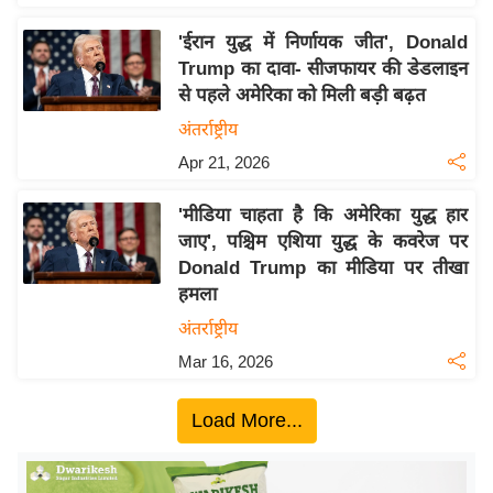
य
ब
'ईरान युद्ध में निर्णायक जीत', Donald
ज
Trump का दावा- सीजफायर की डेडलाइन
से पहले अमेरिका को मिली बड़ी बढ़त
ट
अंतर्राष्ट्रीय
खे
ल
Apr 21, 2026
क्रि
'मीडिया चाहता है कि अमेरिका युद्ध हार
के
जाए', पश्चिम एशिया युद्ध के कवरेज पर
ट
Donald Trump का मीडिया पर तीखा
I
हमला
P
अंतर्राष्ट्रीय
L
Mar 16, 2026
2
0
Load More...
2
6
क्रा