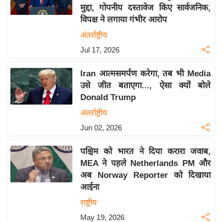
मुद्दा, गोपनीय दस्तावेज किए सार्वजनिक,
य
विपक्ष ने लगाया गंभीर आरोप
बि
अंतर्राष्ट्रीय
ज़
Jul 17, 2026
ने
स
Iran आत्मसमर्पण करेगा, तब भी Media
उ
उसे जीत बताएगा..., ऐसा क्यों बोले
द्यो
Donald Trump
ग
अंतर्राष्ट्रीय
ज
Jun 02, 2026
ग
त
पश्चिम को भारत ने दिया करारा जवाब,
वि
MEA ने पहले Netherlands PM और
शे
अब Norway Reporter को दिखाया
ष
आईना
ज्ञ
राष्ट्रीय
रा
May 19, 2026