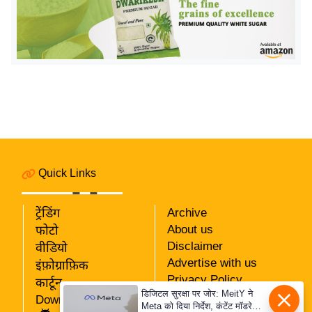
इ
म
ई
-
पे
प
र
मि
सा
Quick Links
ल
ट्रेंडिंग
Archive
बे
About us
फोटो
मि
Disclaimer
वीडियो
सा
Advertise with us
इंफ़ोग्राफ़िक
ल
Privacy Policy
कार्टून
डिजिटल सुरक्षा पर जोर: MeitY ने
RSS
श
Download App
Meta को दिया निर्देश, कंटेंट मॉडरेशन