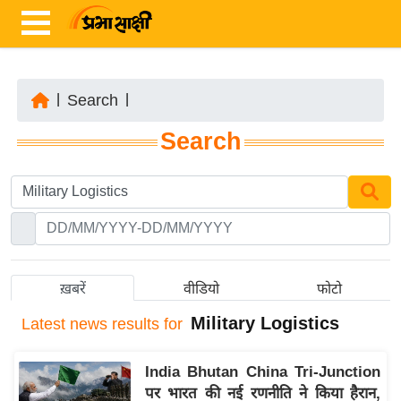
|
Search
|
ता
Search
ज़ा
ख
ब
र
रा
ष्ट्री
ख़बरें
वीडियो
फोटो
य
Military Logistics
Latest
news results for
अं
त
India Bhutan China Tri-Junction
र्रा
पर भारत की नई रणनीति ने किया हैरान,
ष्ट्री