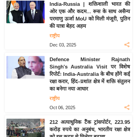
India-Russia | शक्तिशाली भारत की
इ
ओर एक और कदम... रूस के साथ असैन्य
म
परमाणु ऊर्जा MoU को मिली मंजूरी, पुतिन
ई
की यात्रा बेहद अहम
-
राष्ट्रीय
पे
Dec 03, 2025
प
र
Defence Minister Rajnath
मि
Singh's Australia Visit पर विशेष
सा
रिपोर्टः India-Australia के बीच होंगे कई
रक्षा करार, हिंद–प्रशांत क्षेत्र में शक्ति संतुलन
ल
का बनेगा नया आधार
बे
राष्ट्रीय
मि
Oct 06, 2025
सा
ल
212 अत्याधुनिक टैंक ट्रांसपोर्टर, 223.95
करोड़ रुपये का अनुबंध, भारतीय रक्षा क्षेत्र
श
को इस कदम से मिलेगा बढ़ावा