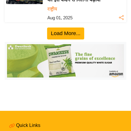
ख्सि
राष्ट्रीय
य
त
Aug 01, 2025
यं
Load More...
ग
इं
डि
या
सा
हि
त्य
ज
ग
त
ऑ
टो
Quick Links
व