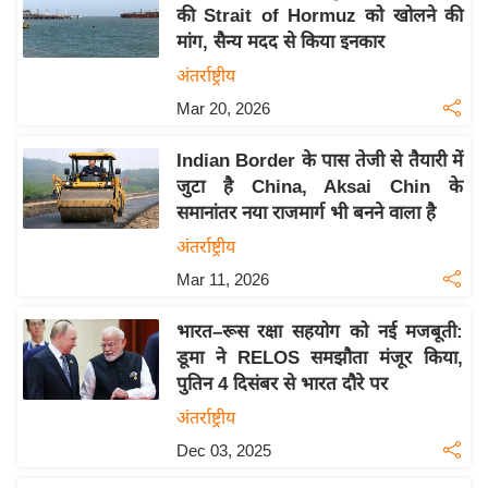
य
की Strait of Hormuz को खोलने की
ब
मांग, सैन्य मदद से किया इनकार
ज
अंतर्राष्ट्रीय
ट
Mar 20, 2026
खे
ल
Indian Border के पास तेजी से तैयारी में
जुटा है China, Aksai Chin के
क्रि
समानांतर नया राजमार्ग भी बनने वाला है
के
अंतर्राष्ट्रीय
ट
Mar 11, 2026
I
P
भारत–रूस रक्षा सहयोग को नई मजबूती:
L
डूमा ने RELOS समझौता मंजूर किया,
2
पुतिन 4 दिसंबर से भारत दौरे पर
0
अंतर्राष्ट्रीय
2
Dec 03, 2025
6
क्रा