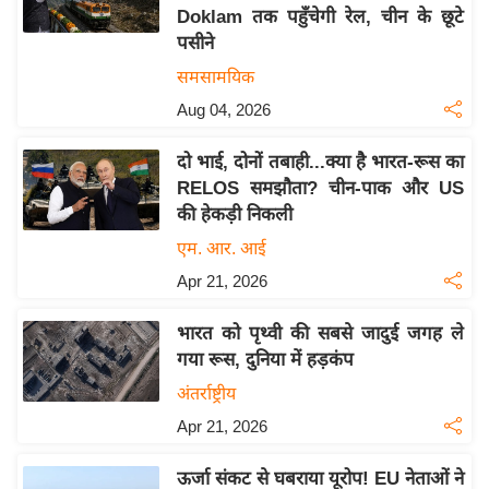
Doklam तक पहुँचेगी रेल, चीन के छूटे
य
पसीने
बि
समसामयिक
ज़
Aug 04, 2026
ने
स
दो भाई, दोनों तबाही...क्या है भारत-रूस का
उ
RELOS समझौता? चीन-पाक और US
द्यो
की हेकड़ी निकली
ग
एम. आर. आई
ज
Apr 21, 2026
ग
त
भारत को पृथ्वी की सबसे जादुई जगह ले
वि
गया रूस, दुनिया में हड़कंप
शे
अंतर्राष्ट्रीय
ष
Apr 21, 2026
ज्ञ
रा
ऊर्जा संकट से घबराया यूरोप! EU नेताओं ने