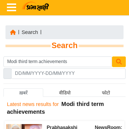
|
Search
|
ता
Search
ज़ा
ख
ब
र
रा
ष्ट्री
ख़बरें
वीडियो
फोटो
य
Modi third term
Latest
news results for
अं
achievements
त
र्रा
Prabhasakshi NewsRoom:
ष्ट्री