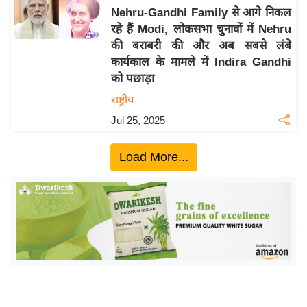
Nehru-Gandhi Family से आगे निकल
य
रहे हैं Modi, लोकसभा चुनावों में Nehru
बि
की बराबरी की और अब सबसे लंबे
ज़
कार्यकाल के मामले में Indira Gandhi
ने
को पछाड़ा
स
राष्ट्रीय
उ
Jul 25, 2025
द्यो
ग
Load More...
ज
ग
त
वि
शे
ष
ज्ञ
रा