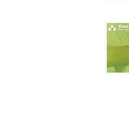
स्तंभ
एम.
आर.
आई.
चाय पर
समीक्षा
धर्म
ज्योतिष
प्रभु
महिमा/
धर्मस्थल
व्रत
त्योहार
राशिफल
विशेष