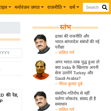
टाइल
मनोरंजन जगत
राजनीति
धर्म
स्तंभ
ढाका की राजनीति और
भारत-बांग्लादेश संबंधों की नई
परीक्षा
~ ललित गर्ग
अगर भारत-पाक युद्ध हुआ तो
क्या India के खिलाफ अपनी
ो
सेना उतारेंगे Turkey और
Saudi Arabia?
~ नीरज कुमार दुबे
संसदीय-गतिरोध से नहीं
ED की रेड,
चलेगा लोकतंत्र, संवाद ही है
JP
समाधान
~ ललित गर्ग