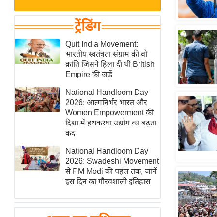
बजट
Hindi
खेल
News
ट्रेंडिंग
क्रिकेट
Hindi
Quit India Movement:
IPL
भारतीय स्वतंत्रता संग्राम की वो
Videos
2026
क्रांति जिसने हिला दी थी British
क्राइम
Empire की जड़ें
ई-पेपर
National Handloom Day
2026: आत्मनिर्भर भारत और
मिसाल बेमिसाल
Women Empowerment की
शख्सियत
दिशा में हथकरघा उद्योग का बढ़ता
यंग इंडिया
कद
साहित्य जगत
National Handloom Day
2026: Swadeshi Movement
ऑटो वर्ल्ड
से PM Modi की पहल तक, जानें
न्यूज ब्रीफ
इस दिन का गौरवशाली इतिहास
मनोरंजन जगत
बॉलीवुड