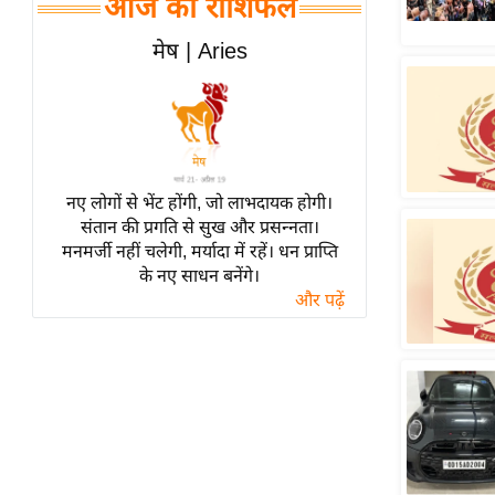
आज का राशिफल
हॉलीवुड
फिल्म समीक्षा
मेष | Aries
Breaking
News
लाइफस्टाइल
टेक्नॉलॉजी
नए लोगों से भेंट होंगी, जो लाभदायक होगी।
ब्यूटी/फैशन
संतान की प्रगति से सुख और प्रसन्नता।
घरेलू नुस्खे
मनमर्जी नहीं चलेगी, मर्यादा में रहें। धन प्राप्ति
के नए साधन बनेंगे।
पर्यटन स्थल
और पढ़ें
फिटनेस मंत्रा
रिलेशनशिप
राजनीति
विश्लेषण
समसामयिक
मातृभूमि