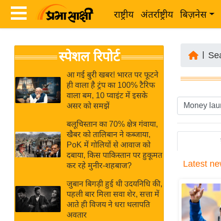
राष्ट्रीय
अंतर्राष्ट्रीय
बिज़नेस
Latest
ता
स्पेशल रिपोर्ट
News
|
Se
ज़ा
in
ख
आ गई बुरी खबर! भारत पर फूटने
Hindi
ही वाला है ट्रंप का 100% टैरिफ
ब
वाला बम, 10 प्वाइंट में इसके
र
असर को समझें
Hindi
राष्ट्रीय
बलूचिस्तान का 70% क्षेत्र गंवाया,
News
अंतर्राष्ट्रीय
खैबर को तालिबान ने कब्जाया,
Live
PoK में गोलियों से आवाज को
बिज़नेस
दबाया, किस पाकिस्तान पर हुकूमत
Latest
ne
उद्योग
कर रहे मुनीर-शहबाज?
Breaking
जगत
News in
जुबान बिगड़ी हुई थी उदयनिधि की,
विशेषज्ञ
पहली बार मिला सवा शेर, सत्ता में
Hindi
आते ही विजय ने धरा थलापति
राय
अवतार