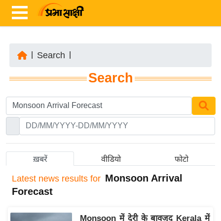
|
Search
|
ता
Search
ज़ा
ख
ब
र
रा
ष्ट्री
ख़बरें
वीडियो
फोटो
य
Monsoon Arrival
Latest
news results for
अं
Forecast
त
र्रा
Monsoon में देरी के बावजूद Kerala में
ष्ट्री