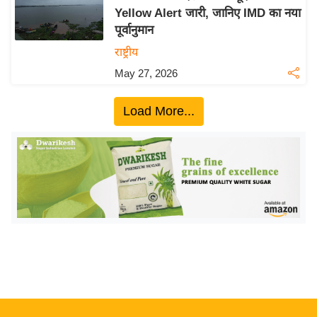
Yellow Alert जारी, जानिए IMD का नया
य
पूर्वानुमान
बि
राष्ट्रीय
ज़
May 27, 2026
ने
स
Load More...
उ
द्यो
ग
ज
ग
त
वि
शे
ष
ज्ञ
रा