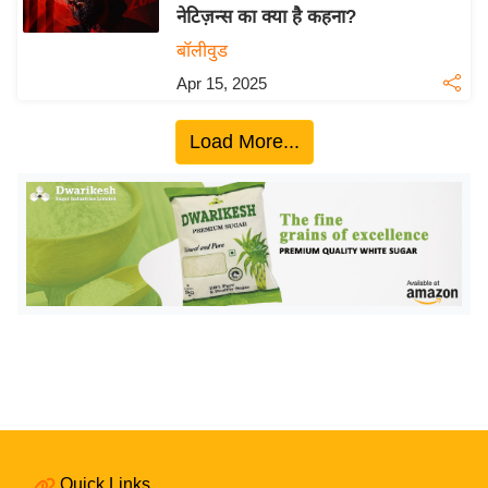
नेटिज़न्स का क्या है कहना?
य
बॉलीवुड
बि
Apr 15, 2025
ज़
ने
Load More...
स
उ
द्यो
ग
ज
ग
त
वि
शे
ष
ज्ञ
रा
Quick Links