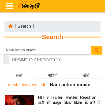
|
Search
|
ता
Search
ज़ा
ख
ब
र
रा
ष्ट्री
ख़बरें
वीडियो
फोटो
य
Nani action movie
Latest
news results for
अं
त
HIT 3 Trailer Twitter Reaction |
र्रा
नानी की क्राइम थ्रिलर फिल्म के बारे में
ष्ट्री