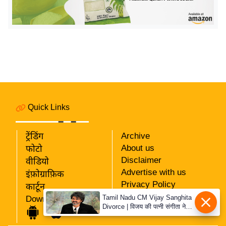
र्ल्ड
न्यू
ज
ब्री
फ
म
नो
रं
Quick Links
ज
न
ट्रेंडिंग
Archive
ज
About us
फोटो
ग
Disclaimer
वीडियो
त
Advertise with us
इंफ़ोग्राफ़िक
Privacy Policy
बॉ
कार्टून
RSS
Tamil Nadu CM Vijay Sanghita
Download App
ली
Divorce | विजय की पत्नी संगीता ने
Our Team
वु
वापस ली तलाक की अर्जी, कोर्ट ने
मामले को किया निपटाया