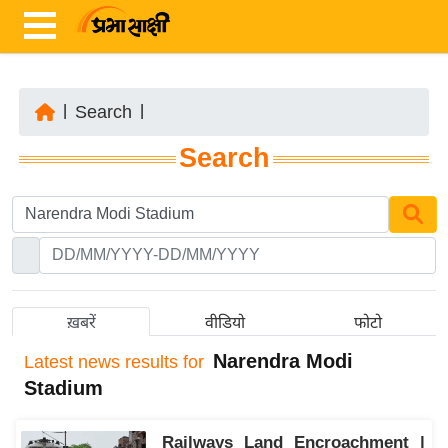
|
Search
|
ता
Search
ज़ा
ख
ब
र
रा
ष्ट्री
ख़बरें
वीडियो
फोटो
य
Narendra Modi
Latest
news results for
अं
Stadium
त
र्रा
Railways Land Encroachment |
ष्ट्री