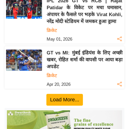
IPL 2026 GT vs RCB | Rajat
ख्सि
Patidar के विकेट पर मचा घमासान,
य
अंपायर के फैसले पर भड़के Virat Kohli,
त
नरेंद्र मोदी स्टेडियम में जमकर हुआ ड्रामा
यं
क्रिकेट
ग
May 01, 2026
इं
डि
GT vs MI: मुंबई इंडियंस के लिए अच्छी
या
खबर, रोहित शर्मा की वापसी पर आया बड़ा
सा
अपडेट
हि
क्रिकेट
त्य
Apr 20, 2026
ज
ग
Load More...
त
ऑ
टो
व