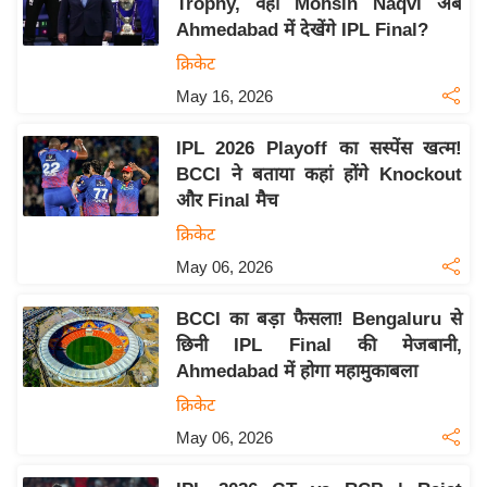
Trophy, वही Mohsin Naqvi अब
इ
Ahmedabad में देखेंगे IPL Final?
म
क्रिकेट
ई
May 16, 2026
-
पे
IPL 2026 Playoff का सस्पेंस खत्म!
प
BCCI ने बताया कहां होंगे Knockout
और Final मैच
र
मि
क्रिकेट
सा
May 06, 2026
ल
BCCI का बड़ा फैसला! Bengaluru से
छिनी IPL Final की मेजबानी,
बे
Ahmedabad में होगा महामुकाबला
मि
सा
क्रिकेट
ल
May 06, 2026
श