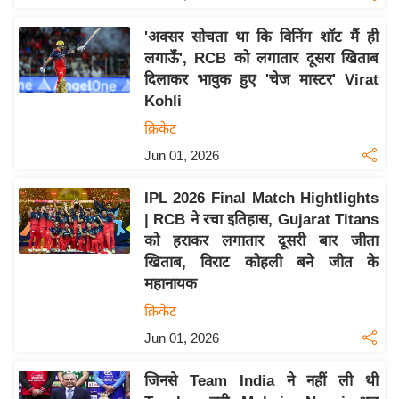
य
ब
'अक्सर सोचता था कि विनिंग शॉट मैं ही
ज
लगाऊँ', RCB को लगातार दूसरा खिताब
ट
दिलाकर भावुक हुए 'चेज मास्टर' Virat
Kohli
खे
ल
क्रिकेट
Jun 01, 2026
क्रि
के
IPL 2026 Final Match Hightlights
ट
| RCB ने रचा इतिहास, Gujarat Titans
I
को हराकर लगातार दूसरी बार जीता
P
खिताब, विराट कोहली बने जीत के
L
महानायक
2
क्रिकेट
0
Jun 01, 2026
2
6
जिनसे Team India ने नहीं ली थी
क्रा