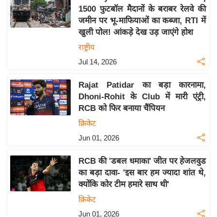
1500 फुटबॉल मैदानों के बराबर रेलवे की
य
जमीन पर भू-माफियाओं का कब्जा, RTI में
बि
खुली पोल! आंकड़े देख उड़ जाएंगे होश
ज़
राष्ट्रीय
ने
Jul 14, 2026
स
उ
Rajat Patidar का बड़ा कारनामा,
द्यो
Dhoni-Rohit के Club में मारी एंट्री,
ग
RCB को फिर बनाया चैंपियन
ज
क्रिकेट
ग
Jun 01, 2026
त
वि
RCB की 'डबल धमाका' जीत पर हेजलवुड
शे
का बड़ा दावा- 'इस बार हम ज्यादा शांत थे,
ष
क्योंकि कोर टीम हमारे साथ थी'
ज्ञ
क्रिकेट
रा
Jun 01, 2026