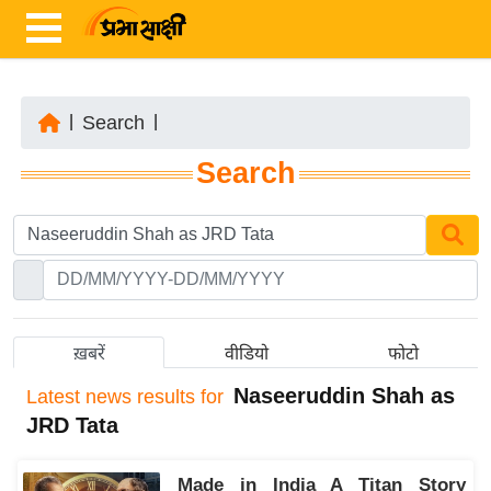
|
Search
|
ता
Search
ज़ा
ख
ब
र
रा
ष्ट्री
ख़बरें
वीडियो
फोटो
य
Naseeruddin Shah as
Latest
news results for
अं
JRD Tata
त
र्रा
Made in India A Titan Story
ष्ट्री