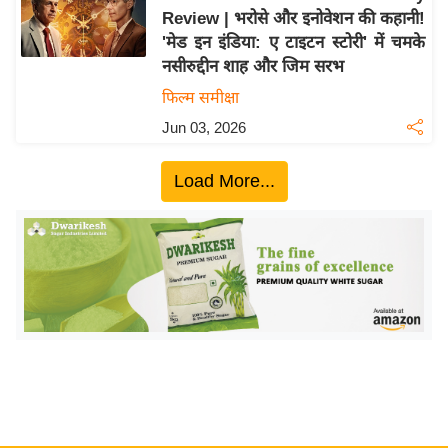
Review | भरोसे और इनोवेशन की कहानी!
य
'मेड इन इंडिया: ए टाइटन स्टोरी' में चमके
बि
नसीरुद्दीन शाह और जिम सरभ
ज़
फिल्म समीक्षा
ने
Jun 03, 2026
स
उ
Load More...
द्यो
ग
ज
ग
त
वि
शे
ष
ज्ञ
रा